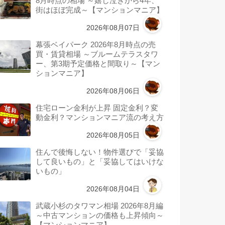
8月時点の相場 ～嬉し泣きから4年、
街はほぼ完成～【マンションマニア】
2026年08月07日
幕張ベイパーク 2026年8月時点の売
買・賃貸相場 ～ブルームテラスタワ
ー、第3期予定価格と間取り～【マン
ションマニア】
2026年08月06日
住宅ローン金利が上昇 固定金利？変
動金利？マンションマニア流の考え方
2026年08月05日
住んで後悔しない！物件選びで「妥協
して良いもの」と「妥協してはいけな
いもの」
2026年08月04日
武蔵小杉のタワマン相場 2026年8月編
～中古マンションの価格も上昇傾向～
【マンションマニア】