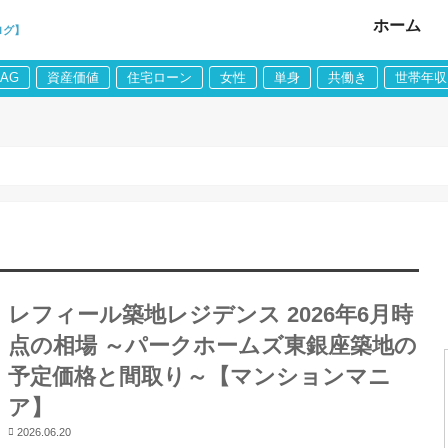
ホーム
ログ】
LAG
資産価値
住宅ローン
女性
単身
共働き
世帯年収
レフィール築地レジデンス 2026年6月時
点の相場 ～パークホームズ東銀座築地の
予定価格と間取り～【マンションマニ
ア】
2026.06.20