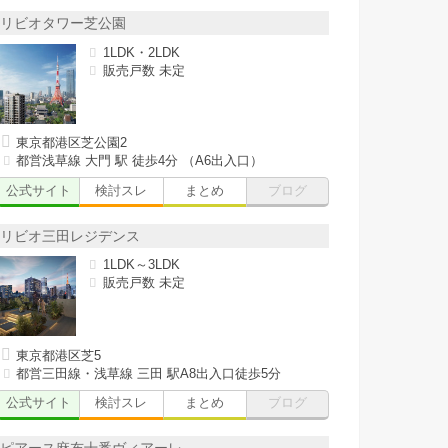
リビオタワー芝公園
1LDK・2LDK
販売戸数 未定
東京都港区芝公園2
都営浅草線 大門 駅 徒歩4分 （A6出入口）
公式サイト
検討スレ
まとめ
ブログ
リビオ三田レジデンス
1LDK～3LDK
販売戸数 未定
東京都港区芝5
都営三田線・浅草線 三田 駅A8出入口徒歩5分
公式サイト
検討スレ
まとめ
ブログ