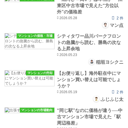
東区中古市場で見えた“方位以
外”の価格差
2026.05.28
2 件
マン点
シティタワー品川パークフロン
マンションの価格・市場
トの急騰から読む、勝島の次な
る上昇余地
2026.05.23
稲垣ヨシクニ
【お便り返し】海外駐在中にマ
マンションの売却
ンション買い替えは可能でしょ
うか？
2026.05.19
2 件
ふじふじ太
“同じ駅”なのに価格が違う──中
マンションの市場動向
古マンション市場で見えた「駅
周辺格差」