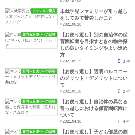
2021.07.08
未就学児ファミリーが引っ越し
マンション購入
をしてみて苦労したこと
2021.06.20
【お便り返し】別の自治体の保
質問＆お便りへの回答
育園転園を目指すときの物件探
しの良いタイミングやよい進め
方
2021.05.15
3 件
【お便り返し】透明バルコニー
質問＆お便りへの回答
のメリット・デメリットについ
て
2021.05.10
2 件
【お便り返し】自治体の異なる
質問＆お便りへの回答
引っ越しにおける保育園転園に
ついて
2021.04.30
4 件
【お便り返し】子ども部屋の割
質問＆お便りへの回答