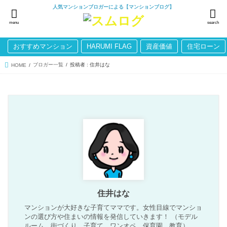
人気マンションブロガーによる【マンションブログ】
menu
search
おすすめマンション
HARUMI FLAG
資産価値
住宅ローン
ブロガー一覧
投稿者 : 住井はな
HOME
住井はな
マンションが大好きな子育てママです。女性目線でマンショ
ンの選び方や住まいの情報を発信していきます！ （モデル
ルーム、街づくり、子育て、ワンオペ、保育園、教育）