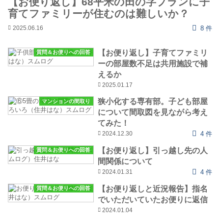
【お便り返し】68平米の田の字プランに子
育てファミリーが住むのは難しいか？
2025.06.16
8 件
【お便り返し】子育てファミリ
質問＆お便りへの回答
ーの部屋数不足は共用施設で補
えるか
2025.01.17
狭小化する専有部。子ども部屋
マンションの間取り
について間取図を見ながら考え
てみた！
2024.12.30
4 件
【お便り返し】引っ越し先の人
質問＆お便りへの回答
間関係について
2024.01.31
4 件
【お便り返しと近況報告】指名
質問＆お便りへの回答
でいただいていたお便りに返信
2024.01.04