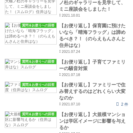
ノ杜のギャラリーを見学して、
ミニ座談会をしました！
2021.10.01
【お便り返し】保育園に預けた
質問＆お便りへの回答
いなら「晴海フラッグ」は諦め
るべき？！（のらえもんさんと
住井はな）
2021.07.24
【お便り返し】子育てファミリ
質問＆お便りへの回答
ーの騒音対策
2021.07.18
【お便り返し】ファミリーで住
質問＆お便りへの回答
み替えするのはどれくらい大変
なのか
2021.07.10
2 件
【お便り返し】大規模マンショ
質問＆お便りへの回答
ンは学区イメージに影響を与え
るか