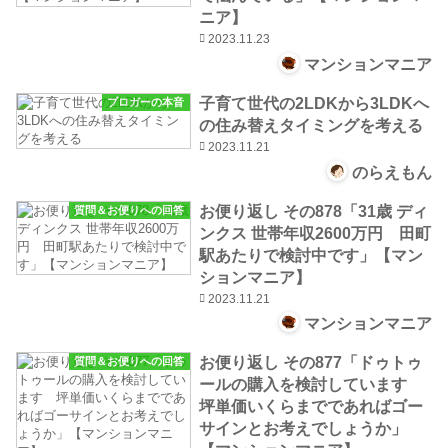
ニア】
2023.11.23
マンションマニア
子育て世代の2LDKから3LDKへ
ブロガーの本音
の住み替えタイミングを考える
2023.11.21
のらえもん
お便り返し その878「31歳 ディ
質問＆お便りへの回答
ンクス 世帯年収2600万円 田町
駅あたりで検討中です」【マン
ションマニア】
2023.11.21
マンションマニア
お便り返し その877「ドゥトゥ
質問＆お便りへの回答
ールの購入を検討しています
坪単価いくらまでであればゴー
サインとお考えでしょうか」