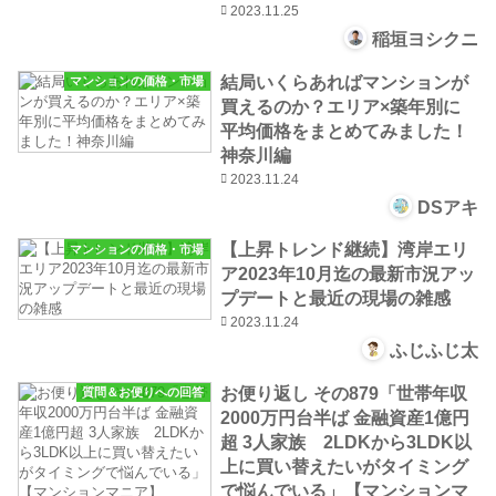
2023.11.25
稲垣ヨシクニ
結局いくらあればマンションが
マンションの価格・市場
買えるのか？エリア×築年別に
平均価格をまとめてみました！
神奈川編
2023.11.24
DSアキ
【上昇トレンド継続】湾岸エリ
マンションの価格・市場
ア2023年10月迄の最新市況アッ
プデートと最近の現場の雑感
2023.11.24
ふじふじ太
お便り返し その879「世帯年収
質問＆お便りへの回答
2000万円台半ば 金融資産1億円
超 3人家族 2LDKから3LDK以
上に買い替えたいがタイミング
で悩んでいる」【マンションマ