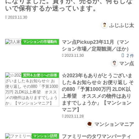
になりました。貸すか、売るか、何もしな
いで保有するか迷っています。
2023.11.30
ふじふじ太
マン点Pickup23年11月（マン
マンションの市場動向
ション市場／定期観測／ほか）
2023.11.30
2 件
マン点
☆2023年もありがとうございま
質問＆お便りへの回答
した＆お知らせ☆ お便り返し そ
の880「予算1000万円 2LDK以
上希望 オススメの物件はあり
ますでしょうか」【マンション
マニア】
2023.11.28
マンションマニア
ファミリーのタワマンパーティ
マンション訪問