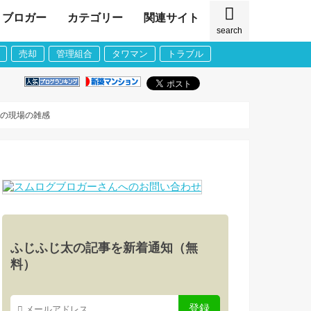
ブロガー
カテゴリー
関連サイト
search
売却
管理組合
タワマン
トラブル
近の現場の雑感
ふじふじ太の記事を新着通知（無
料）