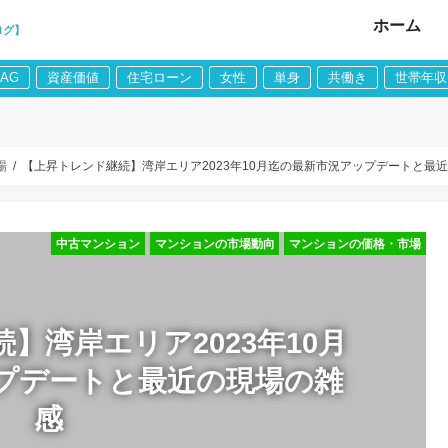
ホーム
ログ】
LAG
資産価値
住宅ローン
女性
単身
共働き
世帯年収
場
【上昇トレンド継続】湾岸エリア2023年10月迄の最新市況アップデートと最
中古マンション
マンションの市場動向
マンションの価格・市場
】湾岸エリア2023年10月
プデートと最近の現場の雑
感