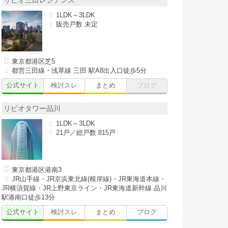
リビオ三田レジデンス
1LDK～3LDK
販売戸数 未定
東京都港区芝5
都営三田線・浅草線 三田 駅A8出入口徒歩5分
公式サイト
検討スレ
まとめ
ブログ
リビオタワー品川
1LDK～3LDK
21戸／総戸数 815戸
東京都港区港南3
JR山手線・JR京浜東北線(根岸線)・JR東海道本線・
JR横須賀線・JR上野東京ライン・JR東海道新幹線 品川
駅港南口徒歩13分
公式サイト
検討スレ
まとめ
ブログ