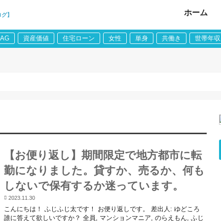
ホーム
ログ】
LAG
資産価値
住宅ローン
女性
単身
共働き
世帯年収
【お便り返し】期間限定で地方都市に転
勤になりました。貸すか、売るか、何も
しないで保有するか迷っています。
2023.11.30
こんにちは！ ふじふじ太です！ お便り返しです。 差出人: ゆどころ
誰に答えて欲しいですか？ 全員, マンションマニア, のらえもん, ふじ