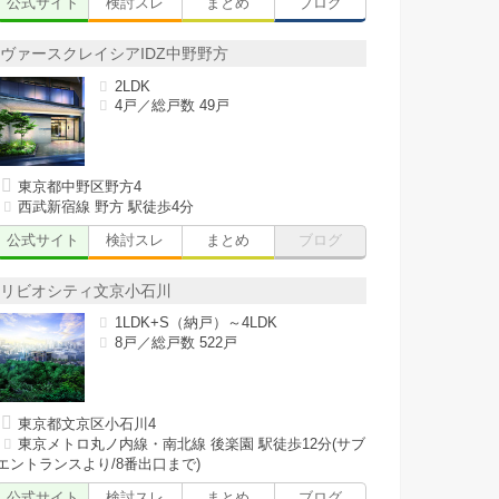
公式サイト
検討スレ
まとめ
ブログ
ヴァースクレイシアIDZ中野野方
2LDK
4戸／総戸数 49戸
東京都中野区野方4
西武新宿線 野方 駅徒歩4分
公式サイト
検討スレ
まとめ
ブログ
リビオシティ文京小石川
1LDK+S（納戸）～4LDK
8戸／総戸数 522戸
東京都文京区小石川4
東京メトロ丸ノ内線・南北線 後楽園 駅徒歩12分(サブ
エントランスより/8番出口まで)
公式サイト
検討スレ
まとめ
ブログ