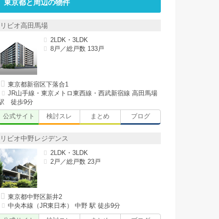
東京都と周辺の物件
リビオ高田馬場
2LDK・3LDK
8戸／総戸数 133戸
東京都新宿区下落合1
JR山手線・東京メトロ東西線・西武新宿線 高田馬場
駅 徒歩9分
公式サイト
検討スレ
まとめ
ブログ
リビオ中野レジデンス
2LDK・3LDK
2戸／総戸数 23戸
東京都中野区新井2
中央本線（JR東日本） 中野 駅 徒歩9分