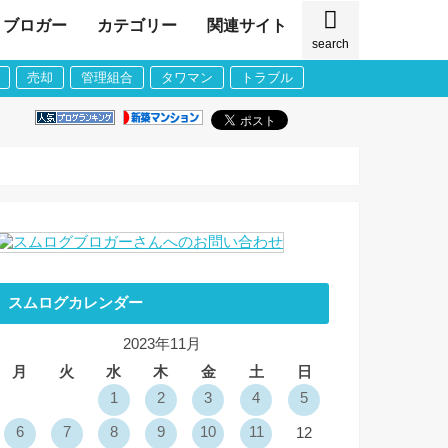
ブロガー
カテゴリー
関連サイト
search
売却
管理組合
タワマン
トラブル
スムログカレンダー
2023年11月
月
火
水
木
金
土
日
1
2
3
4
5
6
7
8
9
10
11
12