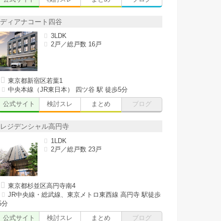
ディアナコート四谷
3LDK
2戸／総戸数 16戸
東京都新宿区若葉1
中央本線（JR東日本） 四ツ谷 駅 徒歩5分
公式サイト
検討スレ
まとめ
ブログ
レジデンシャル高円寺
1LDK
2戸／総戸数 23戸
東京都杉並区高円寺南4
JR中央線・総武線、東京メトロ東西線 高円寺 駅徒歩
5分
公式サイト
検討スレ
まとめ
ブログ