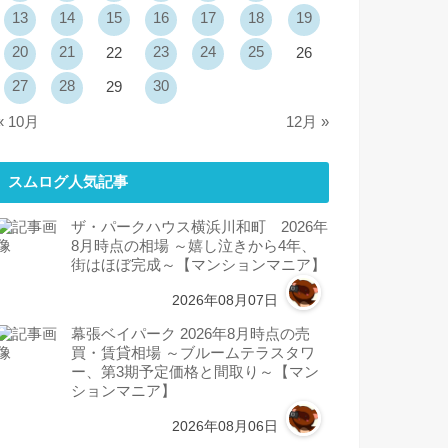
13
14
15
16
17
18
19
20
21
23
24
25
22
26
27
28
30
29
« 10月
12月 »
スムログ人気記事
ザ・パークハウス横浜川和町 2026年
8月時点の相場 ～嬉し泣きから4年、
街はほぼ完成～【マンションマニア】
2026年08月07日
幕張ベイパーク 2026年8月時点の売
買・賃貸相場 ～ブルームテラスタワ
ー、第3期予定価格と間取り～【マン
ションマニア】
2026年08月06日