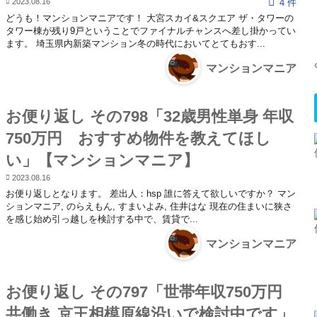
2023.08.16
4 件
どうも！マンションマニアです！ 大宮スカイ&スクエア ザ・タワーの
タワー棟が残り9戸ということでファイナルチャンスへ差し掛かってい
ます。 埼玉県内新築マンション冬の時代においてとてもおす...
マンションマニア
お便り返し その798「32歳男性単身 年収
750万円 おすすめ物件を教えてほし
い」【マンションマニア】
2023.08.16
お便り返しとなります。 差出人：hsp 誰に答えて欲しいですか？ マン
ションマニア, のらえもん, すまいよみ, 住井はな 現在の住まいに狭さ
を感じ始め引っ越しを検討する中で、賃貸で...
マンションマニア
お便り返し その797「世帯年収750万円
共働き 京王相模原線沿いで検討中です」