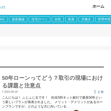
ホーム
ログ】
LAG
資産価値
住宅ローン
女性
単身
共働き
世帯年収
50年ローンってどう？取引の現場におけ
る課題と注意点
2023.08.18
2 件
こんにちは！ ふじふじ太です！ 住信SBIネット銀行で最長50年とい
う新しいプランが発表されました。 メリット・デメリットがあるロー
ンプランですが、どのような方に向いている...