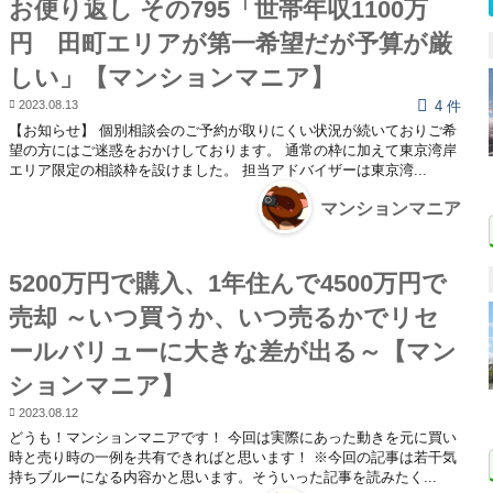
お便り返し その795「世帯年収1100万
円 田町エリアが第一希望だが予算が厳
しい」【マンションマニア】
2023.08.13
4 件
【お知らせ】 個別相談会のご予約が取りにくい状況が続いておりご希
望の方にはご迷惑をおかけしております。 通常の枠に加えて東京湾岸
エリア限定の相談枠を設けました。 担当アドバイザーは東京湾...
マンションマニア
5200万円で購入、1年住んで4500万円で
売却 ～いつ買うか、いつ売るかでリセ
ールバリューに大きな差が出る～【マン
ションマニア】
2023.08.12
どうも！マンションマニアです！ 今回は実際にあった動きを元に買い
時と売り時の一例を共有できればと思います！ ※今回の記事は若干気
持ちブルーになる内容かと思います。そういった記事を読みたく...