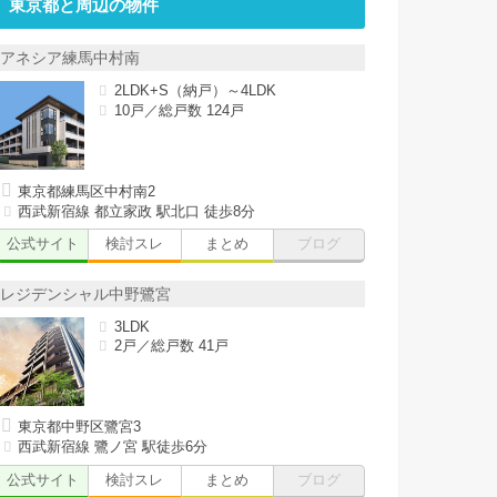
東京都と周辺の物件
アネシア練馬中村南
2LDK+S（納戸）～4LDK
10戸／総戸数 124戸
東京都練馬区中村南2
西武新宿線 都立家政 駅北口 徒歩8分
公式サイト
検討スレ
まとめ
ブログ
レジデンシャル中野鷺宮
3LDK
2戸／総戸数 41戸
東京都中野区鷺宮3
西武新宿線 鷺ノ宮 駅徒歩6分
公式サイト
検討スレ
まとめ
ブログ