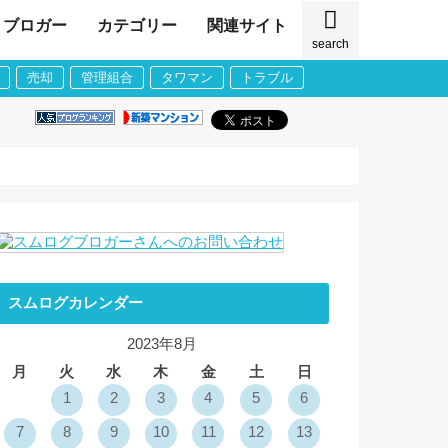
ブロガー
カテゴリー
関連サイト
search
売却
管理組合
タワマン
トラブル
スムログカレンダー
2023年8月
月
火
水
木
金
土
日
1
2
3
4
5
6
7
8
9
10
11
12
13