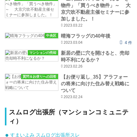
物件」「買うべき物件」～ 大
京穴吹不動産主催セミナーに参
加しました。！
2023.03.22
晴海フラッグの40年後
中央区
2023.03.04
4 件
新居の壁に穴を開けると、売却
マンションの売却
時不利になるか？
2023.02.26
【お便り返し_35】アラフォー
質問＆お便りへの回答
の将来に向けた住み替え戦略に
ついて
2023.02.24
スムログ出張所（マンションコミュニテ
ィ）
すまいよみ スムログ出張所スレ