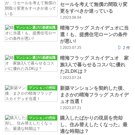
セールを考えて無償の間取り変
更をすべきか迷っている
2023.08.04
晴海フラッグ スカイデュオに当
マンション選びの基礎知識
選！も、提携住宅ローンの条件
が悪い!
2023.07.25
2 件
晴海フラッグ スカイデュオ 家
マンション選びの基礎知識
族3人で暮らせるコスパに優れ
た2LDKは？
2023.07.24
新築マンションを契約した後、
マンションの売却
まさかの晴海フラッグ スカイデ
ュオ当選！
2023.07.21
購入したばかりの現居を売却
マンションの売却
し、住み替えしたくなった。最
適な時期は？