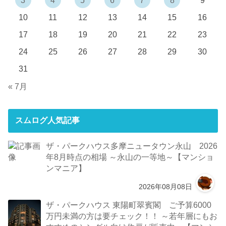
10
11
12
13
14
15
16
17
18
19
20
21
22
23
24
25
26
27
28
29
30
31
« 7月
スムログ人気記事
ザ・パークハウス多摩ニュータウン永山 2026
年8月時点の相場 ～永山の一等地～【マンショ
ンマニア】
2026年08月08日
ザ・パークハウス 東陽町翠賓閣 ご予算6000
万円未満の方は要チェック！！ ～若年層にもお