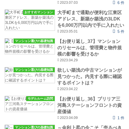
2023.07.03
6 件
大手町まで通勤が便利な江東区
おすすめマンション
アドレス、新築か築浅の3LDK
を6,000万円以内で手に入れたい
2023.05.01
5 件
【お便り返し_37】マンション
マンション選びの基礎知識
のリセールは、管理費と物件規
模の影響を受けるか
2023.04.29
欲しい築浅の中古マンションが
マンション選びの基礎知識
見つかった。内見する際に確認
するポイントは？
2023.04.22
【お便り返し_36】ブリリア三
モデルルーム訪問
河島ステーションフロントの資
産価値
2023.04.09
1 件
～金利上昇の今こそ「売るべき
マンション選びの基礎知識