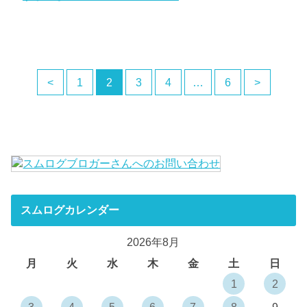
<
1
2
3
4
…
6
>
スムログカレンダー
2026年8月
月
火
水
木
金
土
日
1
2
3
4
5
6
7
8
9