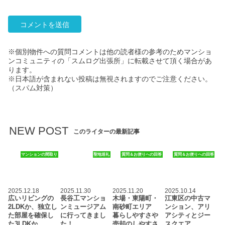
※個別物件への質問コメントは他の読者様の参考のためマンショ
ンコミュニティの「スムログ出張所」に転載させて頂く場合があ
ります。
※日本語が含まれない投稿は無視されますのでご注意ください。
（スパム対策）
NEW POST
このライターの最新記事
マンションの間取り
聖地巡礼
質問＆お便りへの回答
質問＆お便りへの回答
2025.12.18
2025.11.30
2025.11.20
2025.10.14
広いリビングの
長谷工マンショ
木場・東陽町・
江東区の中古マ
2LDKか、独立し
ンミュージアム
南砂町エリア
ンション、アリ
た部屋を確保し
に行ってきまし
暮らしやすさや
アシティとジー
た3LDKか
た！
売却のしやすさ
スクエア