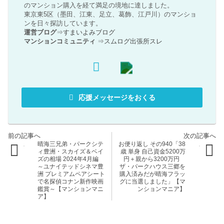
のマンション購入を経て満足の境地に達しました。
東京東5区（墨田、江東、足立、葛飾、江戸川）のマンショ
ンを日々探訪しています。
運営ブログ
⇒
すまいよみブログ
マンションコミュニティ
⇒
スムログ出張所スレ
応援メッセージをおくる
晴海三兄弟・パークシテ
お便り返し その940「38
ィ豊洲・スカイズ＆ベイ
歳 単身 自己資金5200万
ズの相場 2024年4月編
円＋親から3200万円
～ユナイテッドシネマ豊
ザ・パークハウス三郷を
洲 プレミアムペアシート
購入済みだが晴海フラッ
で名探偵コナン新作映画
グに当選しました」【マ
鑑賞～【マンションマニ
ンションマニア】
ア】