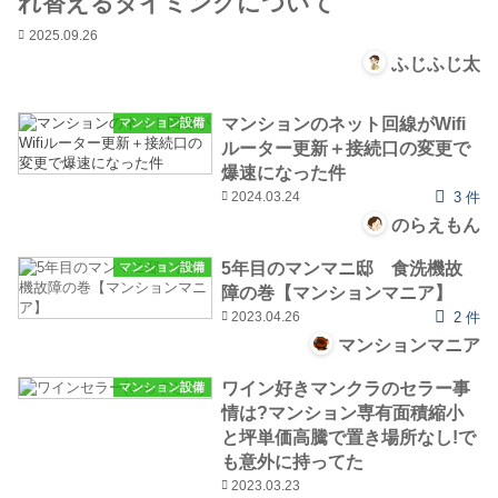
れ替えるタイミングについて
2025.09.26
ふじふじ太
マンションのネット回線がWifi
マンション設備
ルーター更新＋接続口の変更で
爆速になった件
2024.03.24
3 件
のらえもん
5年目のマンマニ邸 食洗機故
マンション設備
障の巻【マンションマニア】
2023.04.26
2 件
マンションマニア
ワイン好きマンクラのセラー事
マンション設備
情は?マンション専有面積縮小
と坪単価高騰で置き場所なし!で
も意外に持ってた
2023.03.23