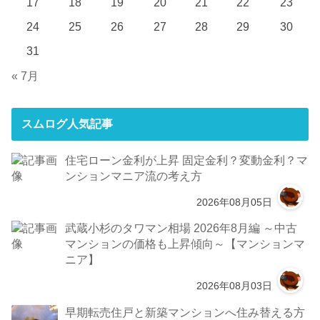
17
18
19
20
21
22
23
24
25
26
27
28
29
30
31
« 7月
スムログ人気記事
住宅ローン金利が上昇 固定金利？変動金利？マ
ンションマニア流の考え方
2026年08月05日
武蔵小杉のタワマン相場 2026年8月編 ～中古
マンションの価格も上昇傾向～【マンションマ
ニア】
2026年08月03日
早期転売住戸と新築マンションへ住み替える方