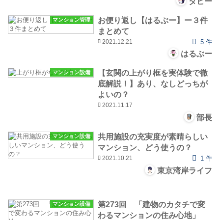
タビー
お便り返し【はるぶー】ー３件
マンション管理
まとめて
2021.12.21
5 件
はるぶー
【玄関の上がり框を実体験で徹
マンション設備
底解説！】あり、なしどっちが
よいの？
2021.11.17
部長
共用施設の充実度が素晴らしい
マンション設備
マンション、どう使うの？
2021.10.21
1 件
東京湾岸ライフ
第273回 「建物のカタチで変
マンション設備
わるマンションの住み心地」