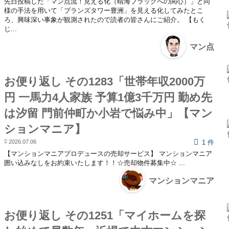
先日投稿した「マン点流！見える化（晴海フラッグへの関心）」と同
様の手法を用いて「ブランズタワー豊洲」を見える化してみたとこ
ろ、興味深い事象が観測されたので読者の皆さんにご紹介。 【もく
じ...
マン点
お便り返し その1283「世帯年収2000万
円 一馬力4人家族 予算1億3千万円 勤め先
は汐留 門前仲町か小岩で悩み中」【マン
ションマニア】
2026.07.06
1 件
【マンションマニアプロデュースの売却サービス】 マンションマニア
囲い込みなしをお約束いたします！！☆売却物件募集中☆ ...
マンションマニア
お便り返し その1251「マイホームを探