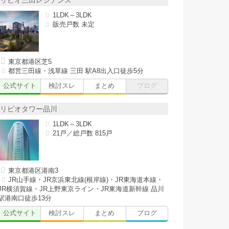
リビオ三田レジデンス
1LDK～3LDK
販売戸数 未定
東京都港区芝5
都営三田線・浅草線 三田 駅A8出入口徒歩5分
公式サイト
検討スレ
まとめ
ブログ
リビオタワー品川
1LDK～3LDK
21戸／総戸数 815戸
東京都港区港南3
JR山手線・JR京浜東北線(根岸線)・JR東海道本線・
JR横須賀線・JR上野東京ライン・JR東海道新幹線 品川
駅港南口徒歩13分
公式サイト
検討スレ
まとめ
ブログ