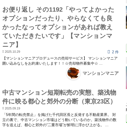
お便り返し その1192「やってよかった
オプションだったり、やらなくても良
かったなってオプションがあれば教え
ていただきたいです」【マンションマ
ニア】
2025.10.29
2 件
【マンションマニアプロデュースの売却サービス】 マンションマニア
囲い込みなしをお約束いたします！！☆売却物件募集中☆ ...
マンションマニア
中古マンション短期転売の実態、築浅物
件に映る都心と郊外の分断（東京23区）
2025.09.19
「5年間の転売禁止」を掲げた千代田区長と反発する不動産業界。 対
立の裏で、中古マンション市場はどう動いているのか。築浅物件の数
字を追えば、都心と郊外の“二重市場”が鮮明に浮かび上がる。 ...