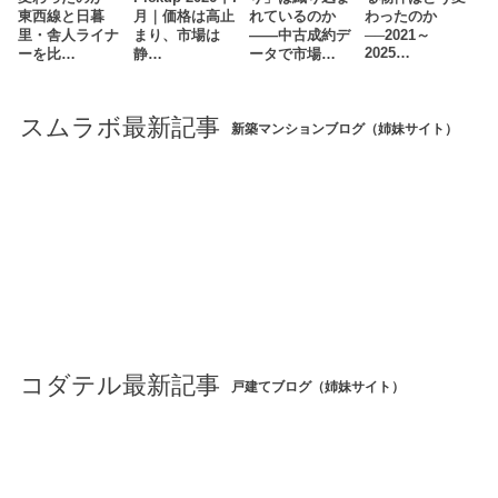
東西線と日暮
月｜価格は高止
れているのか
わったのか
里・舎人ライナ
まり、市場は
――中古成約デ
──2021～
2025…
ーを比…
静…
ータで市場…
スムラボ最新記事
新築マンションブログ（姉妹サイト）
コダテル最新記事
戸建てブログ（姉妹サイト）