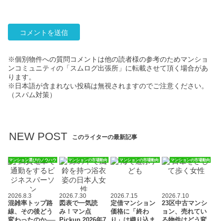
※個別物件への質問コメントは他の読者様の参考のためマンショ
ンコミュニティの「スムログ出張所」に転載させて頂く場合があ
ります。
※日本語が含まれない投稿は無視されますのでご注意ください。
（スパム対策）
NEW POST
このライターの最新記事
マンション選びのノウハウ
マンションの市場動向
マンションの市場動向
マンションの市場動向
2026.8.3
2026.7.30
2026.7.15
2026.7.10
混雑率トップ路
図表で一気読
定借マンション
23区中古マンシ
線、その後どう
み！マン点
価格に「終わ
ョン、売れてい
変わったのか──
Pickup 2026年7
り」は織り込ま
る物件はどう変