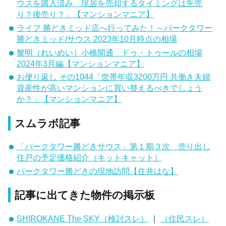
ウスを購入済み 現居を売却するタイミングは先売
り？後売り？」【マンションマニア】
ライフ 勝どきミッド店へ行ってみた！～パークタワー
勝どきミッド/サウス 2023年10月時点の相場
黎明（れいめい）小橋開通 ドゥ・トゥールの相場
2024年3月編【マンションマニア】
お便り返し その1044「世帯年収3200万円 共働き夫婦
資産性が高いマンションに買い替えるべきでしょう
か？」【マンションマニア】
スムラボ記事
「パークタワー勝どきサウス」第１期３次 売り出し
住戸の予定価格紹介（キットキャット）
パークタワー勝どきの現地訪問【住井はな】
記事に出てきた物件の掲示板
SHIROKANE The SKY（検討スレ）
｜
（住民スレ）