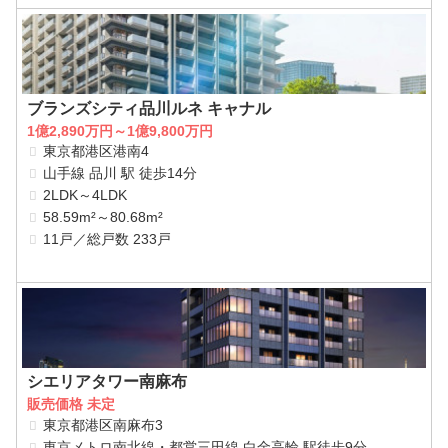
ブランズシティ品川ルネ キャナル
1億2,890万円～1億9,800万円
東京都港区港南4
山手線 品川 駅 徒歩14分
2LDK～4LDK
58.59m²～80.68m²
11戸／総戸数 233戸
シエリアタワー南麻布
販売価格 未定
東京都港区南麻布3
東京メトロ南北線・都営三田線 白金高輪 駅徒歩9分