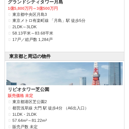
グランドシティタワー月島
1億5,800万円～3億500万円
東京都中央区月島3
東京メトロ有楽町線 「月島」駅 徒歩5分
2LDK～3LDK
58.13平米～83.68平米
17戸／総戸数 1,284戸
東京都と周辺の物件
リビオタワー芝公園
販売価格 未定
東京都港区芝公園2
都営浅草線 大門 駅 徒歩4分 （A6出入口）
1LDK・2LDK
57.64m²～81.22m²
販売戸数 未定