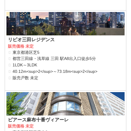
リビオ三田レジデンス
販売価格 未定
東京都港区芝5
都営三田線・浅草線 三田 駅A8出入口徒歩5分
1LDK～3LDK
40.12m<sup>2</sup>～73.18m<sup>2</sup>
販売戸数 未定
ピアース麻布十番ヴィアーレ
販売価格 未定