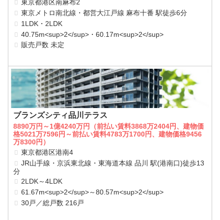
東京都港区南麻布2
東京メトロ南北線・都営大江戸線 麻布十番 駅徒歩6分
1LDK・2LDK
40.75m<sup>2</sup>・60.17m<sup>2</sup>
販売戸数 未定
ブランズシティ品川テラス
8890万円～1億4240万円（前払い賃料3868万2404円、建物価
格5021万7596円～前払い賃料4783万1700円、建物価格9456
万8300円）
東京都港区港南4
JR山手線・京浜東北線・東海道本線 品川 駅(港南口)徒歩13
分
2LDK～4LDK
61.67m<sup>2</sup>～80.57m<sup>2</sup>
30戸／総戸数 216戸