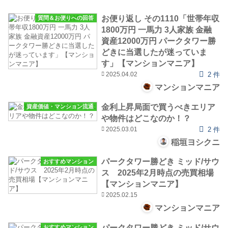
お便り返し その1110「世帯年収
質問＆お便りへの回答
1800万円 一馬力 3人家族 金融
資産12000万円 パークタワー勝
どきに当選したが迷っていま
す」【マンションマニア】
2025.04.02
2 件
マンションマニア
金利上昇局面で買うべきエリア
資産価値・マンション流通
や物件はどこなのか！？
2025.03.01
2 件
稲垣ヨシクニ
パークタワー勝どき ミッド/サウ
おすすめマンション
ス 2025年2月時点の売買相場
【マンションマニア】
2025.02.15
マンションマニア
パークタワー勝どき ミッド/サウ
おすすめマンション