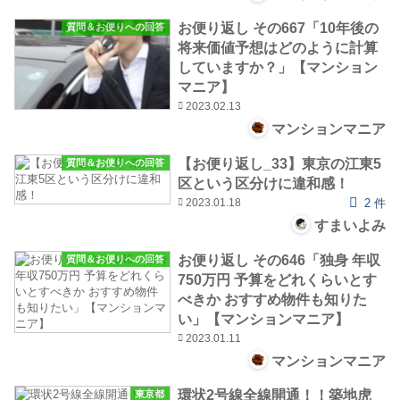
お便り返し その667「10年後の
質問＆お便りへの回答
将来価値予想はどのように計算
していますか？」【マンション
マニア】
2023.02.13
マンションマニア
【お便り返し_33】東京の江東5
質問＆お便りへの回答
区という区分けに違和感！
2023.01.18
2 件
すまいよみ
お便り返し その646「独身 年収
質問＆お便りへの回答
750万円 予算をどれくらいとす
べきか おすすめ物件も知りた
い」【マンションマニア】
2023.01.11
マンションマニア
環状2号線全線開通！！築地虎
東京都