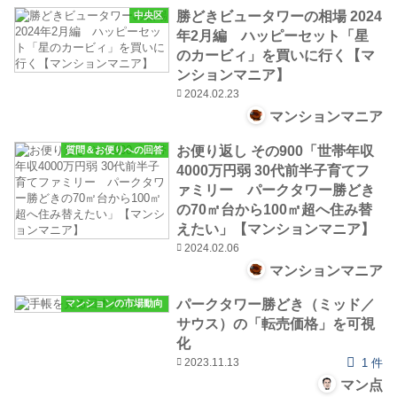
勝どきビュータワーの相場 2024
中央区
年2月編 ハッピーセット「星
のカービィ」を買いに行く【マ
ンションマニア】
2024.02.23
マンションマニア
お便り返し その900「世帯年収
質問＆お便りへの回答
4000万円弱 30代前半子育てフ
ァミリー パークタワー勝どき
の70㎡台から100㎡超へ住み替
えたい」【マンションマニア】
2024.02.06
マンションマニア
パークタワー勝どき（ミッド／
マンションの市場動向
サウス）の「転売価格」を可視
化
2023.11.13
1 件
マン点