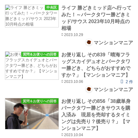
ライフ 勝どきミッド店へ行って
中央区
みた！～パークタワー勝どきミ
ッド/サウス 2023年10月時点の
相場
2023.10.29
マンションマニア
お便り返し その839「晴海フラ
質問＆お便りへの回答
ッグスカイデュオとパークタワ
ー勝どき、どちらがおすすめで
すか？」【マンションマニア】
2023.10.06
2 件
マンションマニア
お便り返し その856「38歳単身
質問＆お便りへの回答
パークタワー勝どきサウスを購
入済み 現居を売却するタイミ
ングは先売り？後売り？」【マ
ンションマニア】
2023.10.04