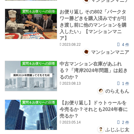
マンションマニア
お便り返し その802「パークタ
質問＆お便りへの回答
ワー勝どきを購入済みですが引
き渡し前に他のマンションを購
入したい」【マンションマニ
ア】
2023.08.22
4 件
マンションマニア
中古マンション在庫があふれ
質問＆お便りへの回答
る？「湾岸2024年問題」は起き
るのか？
2023.08.13
1 件
のらえもん
【お便り返し】ドゥトゥールを
質問＆お便りへの回答
今売るか？それとも2024年春に
売るか？
2023.05.14
2 件
ふじふじ太