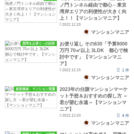
ノ門トンネル経由で都心⇔東京
湾岸エリアの利便性が大きく向
上！！【マンションマニア】
2022.12.20
マンションマニア
お便り返し その630「予算9000
質問＆お便りへの回答
万円 70㎡以上 3LDK 都心で検
討中です」【マンションマニ
ア】
2022.12.15
1 件
マンションマニア
2023年の分譲マンションマーケ
資産価値・マンション流通
ット予想＆おすすめの探し方 ～
君が望む永遠～【マンションマ
ニア】
2022.12.03
4 件
マンションマニア