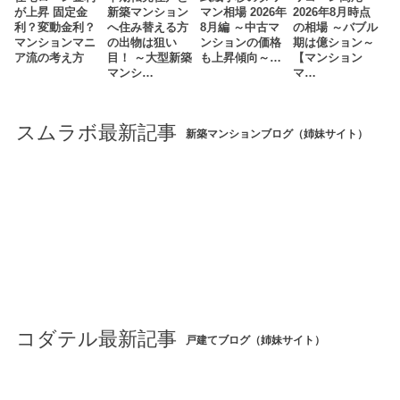
が上昇 固定金
新築マンション
マン相場 2026年
2026年8月時点
利？変動金利？
へ住み替える方
8月編 ～中古マ
の相場 ～バブル
マンションマニ
の出物は狙い
ンションの価格
期は億ション～
ア流の考え方
目！ ～大型新築
も上昇傾向～…
【マンション
マンシ…
マ…
スムラボ最新記事
新築マンションブログ（姉妹サイト）
コダテル最新記事
戸建てブログ（姉妹サイト）