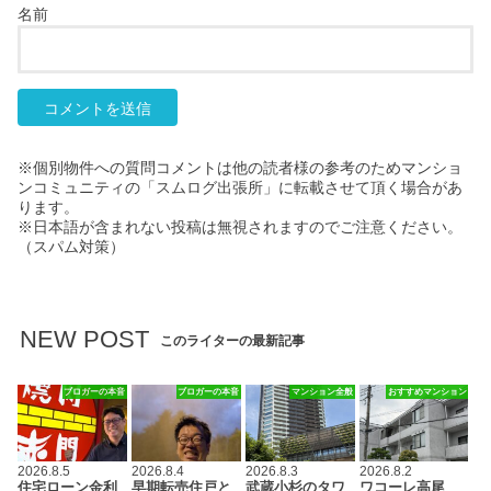
名前
※個別物件への質問コメントは他の読者様の参考のためマンショ
ンコミュニティの「スムログ出張所」に転載させて頂く場合があ
ります。
※日本語が含まれない投稿は無視されますのでご注意ください。
（スパム対策）
NEW POST
このライターの最新記事
ブロガーの本音
ブロガーの本音
マンション全般
おすすめマンション
2026.8.5
2026.8.4
2026.8.3
2026.8.2
住宅ローン金利
早期転売住戸と
武蔵小杉のタワ
ワコーレ高尾