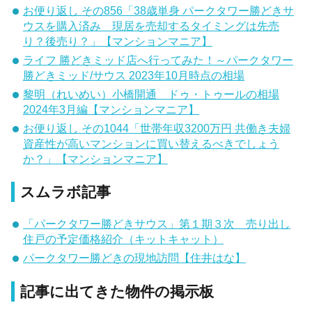
お便り返し その856「38歳単身 パークタワー勝どきサ
ウスを購入済み 現居を売却するタイミングは先売
り？後売り？」【マンションマニア】
ライフ 勝どきミッド店へ行ってみた！～パークタワー
勝どきミッド/サウス 2023年10月時点の相場
黎明（れいめい）小橋開通 ドゥ・トゥールの相場
2024年3月編【マンションマニア】
お便り返し その1044「世帯年収3200万円 共働き夫婦
資産性が高いマンションに買い替えるべきでしょう
か？」【マンションマニア】
スムラボ記事
「パークタワー勝どきサウス」第１期３次 売り出し
住戸の予定価格紹介（キットキャット）
パークタワー勝どきの現地訪問【住井はな】
記事に出てきた物件の掲示板