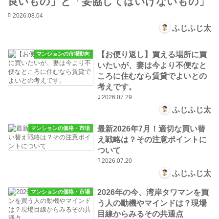
良いもの」と「妥協してはいけないもの」
2026.08.04
ふじふじ太
【お便り返し】買える場所に買
マンションの市場動向
いたいが、妻は今より不便なと
ころに住むなら賃貸でよいとの
考えです。
2026.07.29
ふじふじ太
最新2026年7月！適切な買い替
マンションの価格・市場
え戦略は？その注意ポイントに
ついて
2026.07.20
ふじふじ太
2026年の今、湾岸タワマンを買
マンションの価格・市場
う人の動機やマインドは？現場
目線からみるその共通点