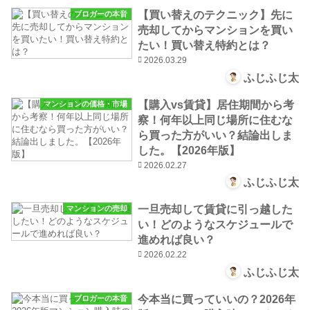
【買い替えのテクニック】先に
ブロガーの本音
売却してからマンションを買い
たい！買い替え特約とは？
2026.03.29
ふじふじ太
【購入vs賃貸】居住期間から考
マンションの価格・市場
察！何年以上同じ場所に住むな
ら買った方がいい？結論出しま
した。【2026年版】
2026.02.27
ふじふじ太
一旦売却して賃貸に引っ越した
マンションの売却
い！どのようなスケジュールで
進めれば良い？
2026.02.22
ふじふじ太
今本当に買っていいの？2026年
ブロガーの本音