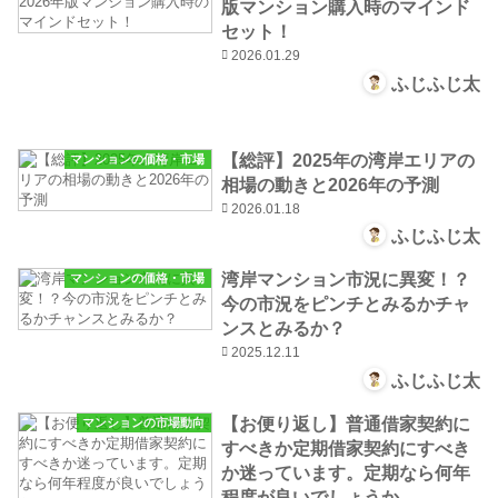
版マンション購入時のマインド
セット！
2026.01.29
ふじふじ太
【総評】2025年の湾岸エリアの
マンションの価格・市場
相場の動きと2026年の予測
2026.01.18
ふじふじ太
湾岸マンション市況に異変！？
マンションの価格・市場
今の市況をピンチとみるかチャ
ンスとみるか？
2025.12.11
ふじふじ太
【お便り返し】普通借家契約に
マンションの市場動向
すべきか定期借家契約にすべき
か迷っています。定期なら何年
程度が良いでしょうか。