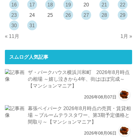
16
17
18
19
20
21
22
23
24
25
26
27
28
29
30
31
« 11月
1月 »
スムログ人気記事
ザ・パークハウス横浜川和町 2026年8月時点
の相場 ～嬉し泣きから4年、街はほぼ完成～
【マンションマニア】
2026年08月07日
幕張ベイパーク 2026年8月時点の売買・賃貸相
場 ～ブルームテラスタワー、第3期予定価格と
間取り～【マンションマニア】
2026年08月06日