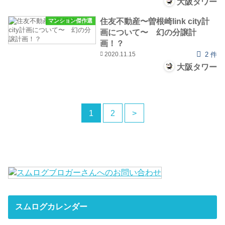
大阪タワー
住友不動産〜曽根崎link city計
マンション傑作選
画について〜 幻の分譲計
画！？
2020.11.15
2 件
大阪タワー
1
2
>
スムログカレンダー