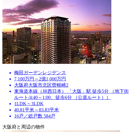
梅田ガーデンレジデンス
7,100万円～2億1,000万円
大阪府大阪市北区曽根崎2
東海道本線（JR西日本） 「大阪」駅 徒歩5分 （地下街
ルート/4:40～1:00、徒歩6分 （公道ルート））
1LDK～3LDK
40.81平米～83.83平米
16戸／総戸数 584戸
大阪府と周辺の物件