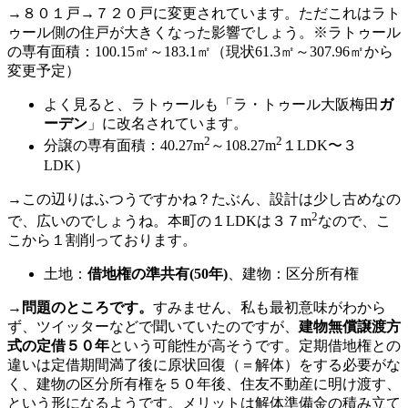
→８０１戸→７２０戸に変更されています。ただこれはラト
ゥール側の住戸が大きくなった影響でしょう。※ラトゥール
の専有面積：100.15㎡～183.1㎡（現状61.3㎡～307.96㎡から
変更予定）
よく見ると、ラトゥールも「ラ・トゥール大阪梅田
ガ
ーデン
」に改名されています。
2
2
分譲の専有面積：40.27m
～108.27m
１LDK〜３
LDK）
→この辺りはふつうですかね？たぶん、設計は少し古めなの
2
で、広いのでしょうね。本町の１LDKは３７m
なので、こ
こから１割削っております。
土地：
借地権の準共有(50年)
、建物：区分所有権
→
問題のところです。
すみません、私も最初意味がわから
ず、ツイッターなどで聞いていたのですが、
建物無償譲渡方
式の定借５０年
という可能性が高そうです。定期借地権との
違いは定借期間満了後に原状回復（＝解体）をする必要がな
く、建物の区分所有権を５０年後、住友不動産に明け渡す、
という形になるようです。メリットは解体準備金の積み立て