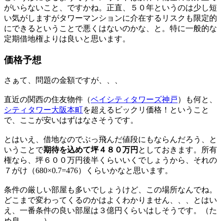
がいらないこと、ですかね。正直、５０年というのは少し短
い気がしますがタワーマンションに介在するリスクも限定的
にできるということで悪くはないのかな、と。特に一般的な
定期借地権よりは良いと思います。
価格予想
さぁて、問題の金額ですが、、、
直近の関西の住友物件（
ベイシティタワーズ神戸
）も何と、
シティタワー大阪本町
を超えるビックリ価格！ということ
で、ここが安いはずはなさそうです。
とはいえ、借地なのでぶっ飛んだ値段にもならんだろう、と
いうことで
期待を込めて坪４８０万円
としておきます。所有
権なら、坪６００万円後半くらいいくでしょうから、それの
７がけ（680×0.7=476）くらいかなと思います。
条件の厳しい部屋も多いでしょうけど、この場所なんでね。
どこまで変わってくるのかはよくわかりません、、、とはい
え、一番条件の良い部屋は３億円くらいはしそうです。（た
め息、、、）