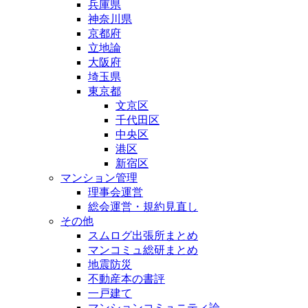
兵庫県
神奈川県
京都府
立地論
大阪府
埼玉県
東京都
文京区
千代田区
中央区
港区
新宿区
マンション管理
理事会運営
総会運営・規約見直し
その他
スムログ出張所まとめ
マンコミュ総研まとめ
地震防災
不動産本の書評
一戸建て
マンションコミュニティ論