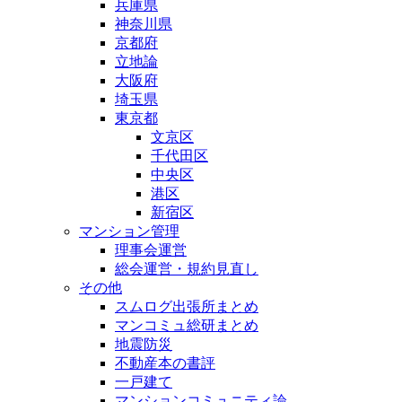
兵庫県
神奈川県
京都府
立地論
大阪府
埼玉県
東京都
文京区
千代田区
中央区
港区
新宿区
マンション管理
理事会運営
総会運営・規約見直し
その他
スムログ出張所まとめ
マンコミュ総研まとめ
地震防災
不動産本の書評
一戸建て
マンションコミュニティ論