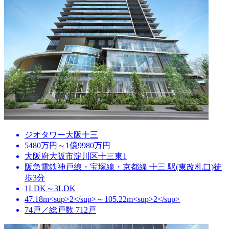
ジオタワー大阪十三
5480万円～1億9980万円
大阪府大阪市淀川区十三東1
阪急電鉄神戸線・宝塚線・京都線 十三 駅(東改札口)徒
歩3分
1LDK～3LDK
47.18m<sup>2</sup>～105.22m<sup>2</sup>
74戸／総戸数 712戸