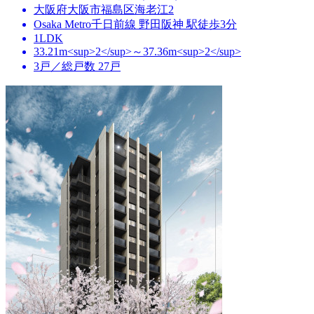
大阪府大阪市福島区海老江2
Osaka Metro千日前線 野田阪神 駅徒歩3分
1LDK
33.21m<sup>2</sup>～37.36m<sup>2</sup>
3戸／総戸数 27戸