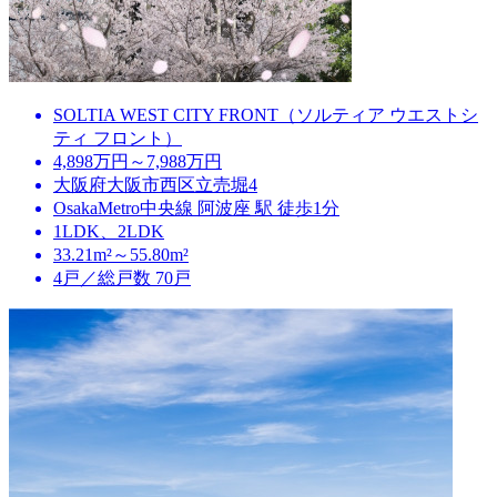
SOLTIA WEST CITY FRONT（ソルティア ウエストシ
ティ フロント）
4,898万円～7,988万円
大阪府大阪市西区立売堀4
OsakaMetro中央線 阿波座 駅 徒歩1分
1LDK、2LDK
33.21m²～55.80m²
4戸／総戸数 70戸