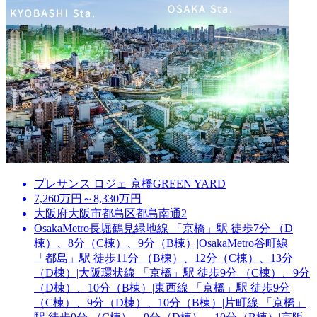
プレサンス ロジェ 京橋GREEN YARD
7,260万円～8,330万円
大阪府大阪市都島区都島南通2
OsakaMetro長堀鶴見緑地線 「京橋」駅 徒歩7分 （D
棟）、8分（C棟）、9分（B棟）|OsakaMetro谷町線
「都島」駅 徒歩11分 （B棟）、12分（C棟）、13分
（D棟）|大阪環状線 「京橋」駅 徒歩9分 （C棟）、9分
（D棟）、10分（B棟）|東西線 「京橋」駅 徒歩9分
（C棟）、9分（D棟）、10分（B棟）|片町線 「京橋」