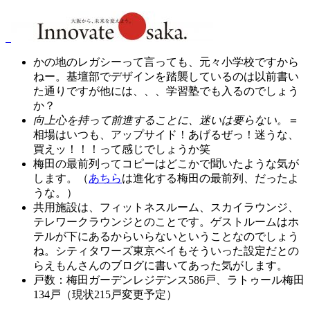
かの地のレガシーって言っても、元々小学校ですから
ねー。基壇部でデザインを踏襲しているのは以前書い
た通りですが他には、、、学習塾でも入るのでしょう
か？
向上心を持って前進することに、迷いは要らない。
＝
相場はいつも、アップサイド！あげるぜっ！迷うな、
買えッ！！！って感じでしょうか笑
梅田の最前列ってコピーはどこかで聞いたような気が
します。（
あちら
は進化する梅田の最前列、だったよ
うな。）
共用施設は、フィットネスルーム、スカイラウンジ、
テレワークラウンジとのことです。ゲストルームはホ
テルが下にあるからいらないということなのでしょう
ね。シティタワーズ東京ベイもそういった設定だとの
らえもんさんのブログに書いてあった気がします。
戸数：梅田ガーデンレジデンス586戸、ラトゥール梅田
134戸（現状215戸変更予定）