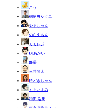
こう
稲垣ヨシクニ
やまちゃん
のらえもん
モモレジ
DJあかい
部長
三井健太
勝どきちゃん
すまいよみ
和田 浩明