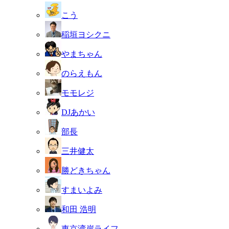
こう
稲垣ヨシクニ
やまちゃん
のらえもん
モモレジ
DJあかい
部長
三井健太
勝どきちゃん
すまいよみ
和田 浩明
東京湾岸ライフ