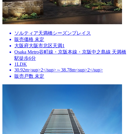
ソルティア天満橋シーズンプレイス
販売価格 未定
大阪府大阪市北区天満1
Osaka Metro谷町線・京阪本線・京阪中之島線 天満橋
駅徒歩6分
1LDK
30.92m<sup>2</sup>～38.78m<sup>2</sup>
販売戸数 未定