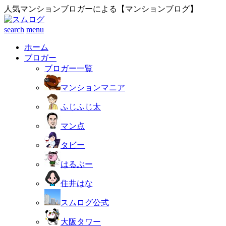
人気マンションブロガーによる【マンションブログ】
search
menu
ホーム
ブロガー
ブロガー一覧
マンションマニア
ふじふじ太
マン点
タビー
はるぶー
住井はな
スムログ公式
大阪タワー