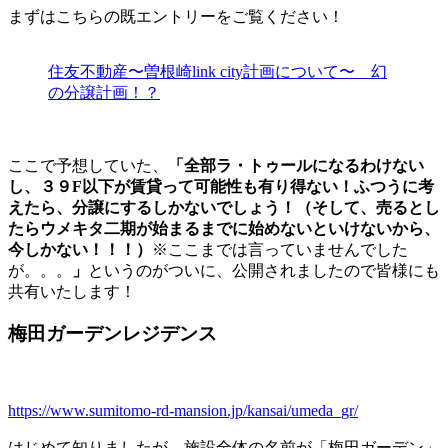
まずはこちらの既エントリーをご覧ください！
住友不動産〜曽根崎link city計画について〜 幻
の分譲計画！？
ここで予想していた、
「全部ラ・トゥールになるわけない
し、３９F以下が賃貸って可能性も有り得ない！ふつうに考
えたら、分譲にするしかないでしょう！（そして、売るとし
たらウメキタ二期が始まるまでに始めないといけないから、
今しかない！！！）
※ここまでは言っていませんでした
が。。。
」
というのがついに、公開されましたので皆様にも
共有いたします！
梅田ガーデンレジデンス
https://www.sumitomo-rd-mansion.jp/kansai/umeda_gr/
はじめて知りましたが、施設全体の名前が「梅田ガーデン」