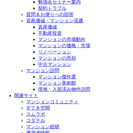
勉強会セミナー案内
契約トラブル
質問＆お便りへの回答
資産価値・マンション流通
資産価値
不動産投資
マンションの市場動向
マンションの価格・市場
リノベーション
マンションの売却
中古マンション
マンション訪問
マンション傑作選
マンション美術館
現地・入居済み物件訪問
関連サイト
マンションコミュニティ
すてき空間
スムラボ
コダテル
マンション総研
運用者情報