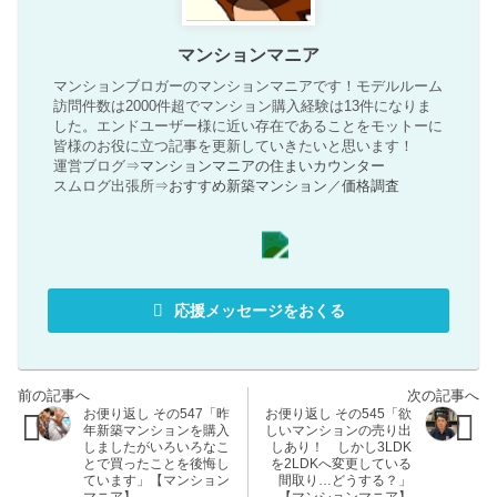
マンションマニア
マンションブロガーのマンションマニアです！モデルルーム
訪問件数は2000件超でマンション購入経験は13件になりま
した。エンドユーザー様に近い存在であることをモットーに
皆様のお役に立つ記事を更新していきたいと思います！
運営ブログ⇒
マンションマニアの住まいカウンター
スムログ出張所⇒
おすすめ新築マンション
／
価格調査
応援メッセージをおくる
お便り返し その547「昨
お便り返し その545「欲
年新築マンションを購入
しいマンションの売り出
しましたがいろいろなこ
しあり！ しかし3LDK
とで買ったことを後悔し
を2LDKへ変更している
ています」【マンション
間取り…どうする？」