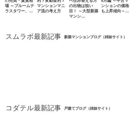
の売買・賃貸相
利？変動金利？
へ住み替える方
8月編 ～中古マ
場 ～ブルームテ
マンションマニ
の出物は狙い
ンションの価格
ラスタワー、…
ア流の考え方
目！ ～大型新築
も上昇傾向～…
マンシ…
スムラボ最新記事
新築マンションブログ（姉妹サイト）
コダテル最新記事
戸建てブログ（姉妹サイト）