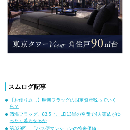
スムログ記事
【お便り返し】晴海フラッグの固定資産税っていく
ら？
晴海フラッグ、83.5㎡、LD13畳の空間で4人家族がゆ
ったり暮らせるか
第329回 「バス便マンションの将来価値」