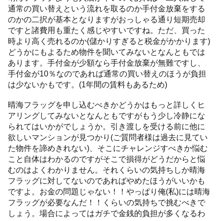
通常の買い替えという流れを取るのか手付金放棄をする
のかの二択が基本となりますがおっしゃる通り短期売却
ですと諸費用も重たく感じやすいですね。ただ、買った
時より高く売れるのか(儲かりすぎると税金がかかります)
どうかにもよるため物件を聞いてみないとなんともでは
あります。手付金が少額なら手付金放棄が無難ですし、
手付金が10％なのであれば通常の買い替えのほうが負担
は少ないかもです。(1年間の賃料もあるため)
晴海フラッグを申し込むべきかどうかはもっと詳しくヒ
アリングしてみないとなんともですがもう少し冷静にな
られてはいかがでしょうか。引き渡しを受ける前に他に
欲しいマンションが見つかり(ご質問者様は過去に見てい
た物件を諦めきれない)、そこにチャレンジすべきか悩む
こと自体はわかるのですがそこで損得がどうだからと悩
むのはよくわかりません。それくらいの気持ちしか晴海
フラッグに対してないのであればやめたほうがいいかも
ですよ。お金の問題じゃない！！やっぱり俺(私)には晴海
フラッグが必要なんだ！！くらいの気持ちで挑むべきで
しょう。場合によってはガチで金銭的負担が多くなるわ