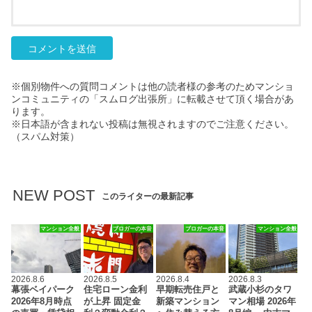
※個別物件への質問コメントは他の読者様の参考のためマンショ
ンコミュニティの「スムログ出張所」に転載させて頂く場合があ
ります。
※日本語が含まれない投稿は無視されますのでご注意ください。
（スパム対策）
NEW POST
このライターの最新記事
マンション全般
ブロガーの本音
ブロガーの本音
マンション全般
2026.8.6
2026.8.5
2026.8.4
2026.8.3
幕張ベイパーク
住宅ローン金利
早期転売住戸と
武蔵小杉のタワ
2026年8月時点
が上昇 固定金
新築マンション
マン相場 2026年