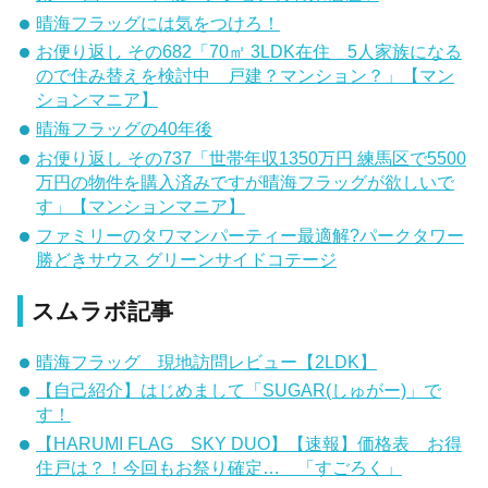
晴海フラッグには気をつけろ！
お便り返し その682「70㎡ 3LDK在住 5人家族になる
ので住み替えを検討中 戸建？マンション？」【マン
ションマニア】
晴海フラッグの40年後
お便り返し その737「世帯年収1350万円 練馬区で5500
万円の物件を購入済みですが晴海フラッグが欲しいで
す」【マンションマニア】
ファミリーのタワマンパーティー最適解?パークタワー
勝どきサウス グリーンサイドコテージ
スムラボ記事
晴海フラッグ 現地訪問レビュー【2LDK】
【自己紹介】はじめまして「SUGAR(しゅがー)」で
す！
【HARUMI FLAG SKY DUO】【速報】価格表 お得
住戸は？！今回もお祭り確定… 「すごろく」