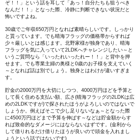
ぞ！！」という話を耳して「あっ！自分たちも狙うべき
なんだ！！」となった際、冷静に判断できない状況だと
怖いですよね。
30歳でご年収650万円となれば素晴らしいです。しっかり
と貰っています。でも晴海フラッグの価格帯からすれば
少々厳しいとは感じます。北野家様が独身であり、晴海
フラッグを気に入っていて2LDKへチャレンジしたい～と
いうご質問なら「いったれいったれー！！」と背中を押
せます。でも専業主婦の奥様と0歳のお子様を支えていく
～となれば話は別でしょう。独身とはわけが違いすぎま
す。
貯金の2000万円を大切にしつつ、4000万円ほどを予算と
して長く住める支払い額、広さ(晴海フラッグの2LDKは広
めの2LDKですが)で探されたほうがよろしいのではないで
しょうか。例えばそこで少し足りないなぁ～となった際
に4500万円ほどまで予算を伸ばす～などは貯金額からす
れば致命的なダメージにはならないはずです。(金利から
して借りれるだけ借りたほうが良いので頭金を入れまし
ょうという話ではないです)