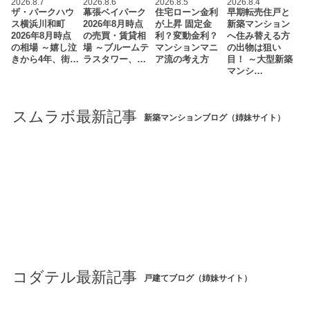
2026.8.7
2026.8.6
2026.8.5
2026.8.4
ザ・パークハウ
幕張ベイパーク
住宅ローン金利
早期転売住戸と
ス横浜川和町
2026年8月時点
が上昇 固定金
新築マンション
2026年8月時点
の売買・賃貸相
利？変動金利？
へ住み替える方
の相場 ～嬉し泣
場 ～ブルームテ
マンションマニ
の出物は狙い
きから4年、街…
ラスタワー、…
ア流の考え方
目！ ～大型新築
マンシ…
スムラボ最新記事
新築マンションブログ（姉妹サイト）
コダテル最新記事
戸建てブログ（姉妹サイト）