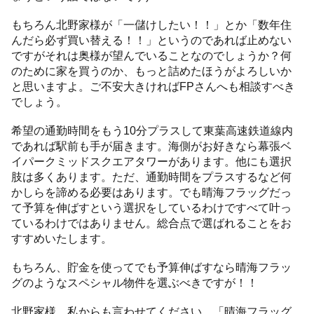
もちろん北野家様が「一儲けしたい！！」とか「数年住
んだら必ず買い替える！！」というのであれば止めない
ですがそれは奥様が望んでいることなのでしょうか？何
のために家を買うのか、もっと詰めたほうがよろしいか
と思いますよ。ご不安大きければFPさんへも相談すべき
でしょう。
希望の通勤時間をもう10分プラスして東葉高速鉄道線内
であれば駅前も手が届きます。海側がお好きなら幕張ベ
イパークミッドスクエアタワーがあります。他にも選択
肢は多くあります。ただ、通勤時間をプラスするなど何
かしらを諦める必要はあります。でも晴海フラッグだっ
て予算を伸ばすという選択をしているわけですべて叶っ
ているわけではありません。総合点で選ばれることをお
すすめいたします。
もちろん、貯金を使ってでも予算伸ばすなら晴海フラッ
グのようなスペシャル物件を選ぶべきですが！！
北野家様、私からも言わせてください。「晴海フラッグ