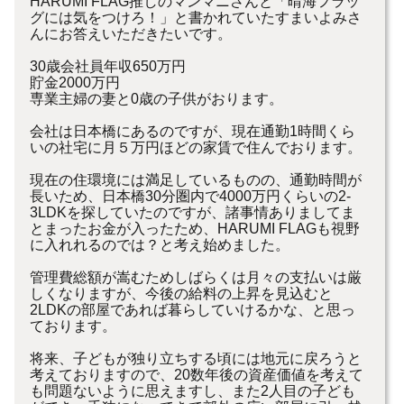
HARUMI FLAG推しのマンマニさんと「晴海フラッ
グには気をつけろ！」と書かれていたすまいよみさ
んにお答えいただきたいです。
30歳会社員年収650万円
貯金2000万円
専業主婦の妻と0歳の子供がおります。
会社は日本橋にあるのですが、現在通勤1時間くら
いの社宅に月５万円ほどの家賃で住んでおります。
現在の住環境には満足しているものの、通勤時間が
長いため、日本橋30分圏内で4000万円くらいの2-
3LDKを探していたのですが、諸事情ありましてま
とまったお金が入ったため、HARUMI FLAGも視野
に入れれるのでは？と考え始めました。
管理費総額が嵩むためしばらくは月々の支払いは厳
しくなりますが、今後の給料の上昇を見込むと
2LDKの部屋であれば暮らしていけるかな、と思っ
ております。
将来、子どもが独り立ちする頃には地元に戻ろうと
考えておりますので、20数年後の資産価値を考えて
も問題ないように思えますし、また2人目の子ども