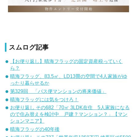
スムログ記事
【お便り返し】晴海フラッグの固定資産税っていく
ら？
晴海フラッグ、83.5㎡、LD13畳の空間で4人家族がゆ
ったり暮らせるか
第329回 「バス便マンションの将来価値」
晴海フラッグには気をつけろ！
お便り返し その682「70㎡ 3LDK在住 5人家族になる
ので住み替えを検討中 戸建？マンション？」【マン
ションマニア】
晴海フラッグの40年後