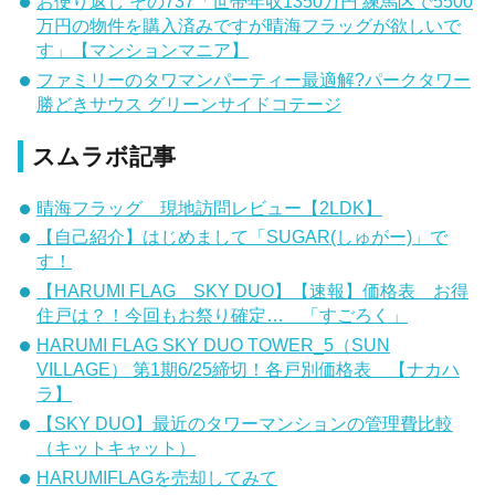
お便り返し その737「世帯年収1350万円 練馬区で5500
万円の物件を購入済みですが晴海フラッグが欲しいで
す」【マンションマニア】
ファミリーのタワマンパーティー最適解?パークタワー
勝どきサウス グリーンサイドコテージ
スムラボ記事
晴海フラッグ 現地訪問レビュー【2LDK】
【自己紹介】はじめまして「SUGAR(しゅがー)」で
す！
【HARUMI FLAG SKY DUO】【速報】価格表 お得
住戸は？！今回もお祭り確定… 「すごろく」
HARUMI FLAG SKY DUO TOWER_5（SUN
VILLAGE） 第1期6/25締切！各戸別価格表 【ナカハ
ラ】
【SKY DUO】最近のタワーマンションの管理費比較
（キットキャット）
HARUMIFLAGを売却してみて