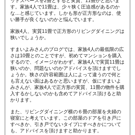
ッドスペース
を2畳とすると実質、11畳かと思いま
す。家族4人で11畳は、
少々狭く圧迫感があるのか
な…と感じています。
しかも形が正方形なのは、
使
い勝手が良くないのかと悩んでいます。
家族4人、
実質11畳で正方形のリビングダイニングは
狭いでしょうか。
すまいよみさんのブログでは、
家族4人の最低限の広
さは10畳とのことですが、
初めてマンションを購入
するので、イメージがわかず、
家族4人で実質11畳は
狭いのか、
問題ないのかアドバイスを頂けますでし
ょうか。
狭さの許容範囲は人によって違うので何と
も言えない面はあるかと
思いますが、仮にすまいよ
みさんが、家族4人で正方形の実質、
11畳の物件を購
入するかしないのかも含めてアドバイス頂けると
助
かります。
また、
リビングダイニング横の６畳の部屋を夫婦の
寝室にと考えています
。この部屋のドアを引き戸に
すべきか、
引き戸でないタイプにすべきかについて
も、
アドバイスを頂けますと助かります。