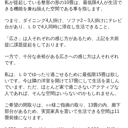
私が提起している整形の形の10畳は、最低限4人が生活で
きる機能を兼ね揃えた空間である事を指します。
つまり、ダイニング4人掛け、ソファ2～3人掛けにテレビ
台があり、ＬＤで4人同時に滞在し生活できること。
「広さ」は人それぞれの感じ方があるため、上記を大前
提に課題提起をしております。
一方で、十分な余裕がある広さへの感じ方は人それぞれ
です。
私は、ＬＤでゆったり過ごせるために最低限15畳は欲し
いです。今は隣の洋室を開けて17畳にして生活を楽しん
でいます。ただ、ほとんど家で過ごさないアクティブな
人であれば、そんな空間はいらないのかもしれません。
ご希望の間取りは、○○様ご指摘の取り、13畳の内、廊下
部分があるため、実質家具を置いて生活できる空間は11
畳前後になります。