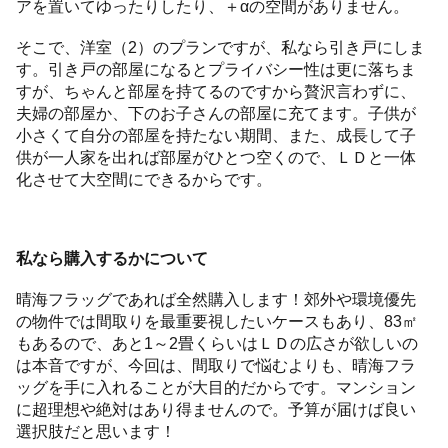
アを置いてゆったりしたり、＋αの空間がありません。
そこで、洋室（2）のプランですが、私なら引き戸にしま
す。引き戸の部屋になるとプライバシー性は更に落ちま
すが、ちゃんと部屋を持てるのですから贅沢言わずに、
夫婦の部屋か、下のお子さんの部屋に充てます。子供が
小さくて自分の部屋を持たない期間、また、成長して子
供が一人家を出れば部屋がひとつ空くので、ＬＤと一体
化させて大空間にできるからです。
私なら購入するかについて
晴海フラッグであれば全然購入します！郊外や環境優先
の物件では間取りを最重要視したいケースもあり、83㎡
もあるので、あと1～2畳くらいはＬＤの広さが欲しいの
は本音ですが、今回は、間取りで悩むよりも、晴海フラ
ッグを手に入れることが大目的だからです。マンション
に超理想や絶対はあり得ませんので。予算が届けば良い
選択肢だと思います！