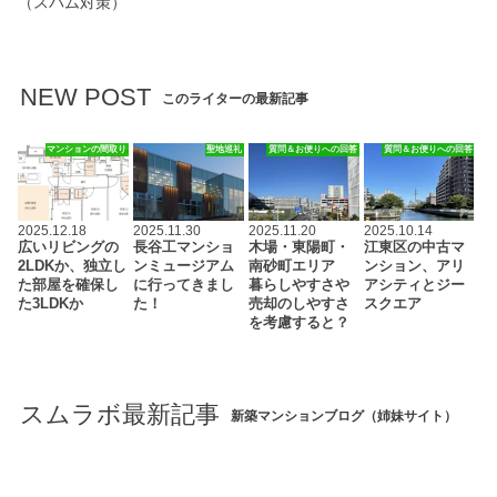
（スパム対策）
NEW POST
このライターの最新記事
マンションの間取り
聖地巡礼
質問＆お便りへの回答
質問＆お便りへの回答
2025.12.18
2025.11.30
2025.11.20
2025.10.14
広いリビングの
長谷工マンショ
木場・東陽町・
江東区の中古マ
2LDKか、独立し
ンミュージアム
南砂町エリア
ンション、アリ
た部屋を確保し
に行ってきまし
暮らしやすさや
アシティとジー
た3LDKか
た！
売却のしやすさ
スクエア
を考慮すると？
スムラボ最新記事
新築マンションブログ（姉妹サイト）