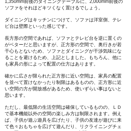
1,350mm前後のダイニングテーブルに、2,000mm前後の
ソファをそれほどキツくなく置けるでしょう。
ダイニングはキッチンにつけて、ソファは洋室側、テレ
ビ台は壁際といった感じです。
長方形の空間であれば、ソファとテレビ台を逆に置くの
がベターだと思いますが、正方形の空間で、奥行きが若
干心もとないため、ソファとダイニングが干渉気味にな
ることを避けるため、上記としました。もちろん、他に
も家具の形によって配置の仕方はあります。
確かに広さが限られた正方形に近い空間は、家具の配置
を並べて置けなかったり制限はあるものの、正方形に近
い空間の方が開放感があるため、使いずらい事はないと
思います。
ただし、最低限の生活空間は確保しているものの、ＬＤ
で基本機能以外の空間の楽しみ方は制限されます。例え
ば、子供が遊ぶ遊具を広げたり、子供の友達が遊びに来
て色々おもちゃを広げて遊んだり、リクライニングチェ