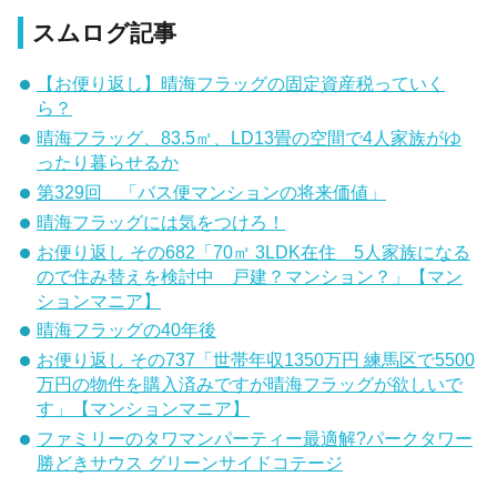
スムログ記事
【お便り返し】晴海フラッグの固定資産税っていく
ら？
晴海フラッグ、83.5㎡、LD13畳の空間で4人家族がゆ
ったり暮らせるか
第329回 「バス便マンションの将来価値」
晴海フラッグには気をつけろ！
お便り返し その682「70㎡ 3LDK在住 5人家族になる
ので住み替えを検討中 戸建？マンション？」【マン
ションマニア】
晴海フラッグの40年後
お便り返し その737「世帯年収1350万円 練馬区で5500
万円の物件を購入済みですが晴海フラッグが欲しいで
す」【マンションマニア】
ファミリーのタワマンパーティー最適解?パークタワー
勝どきサウス グリーンサイドコテージ