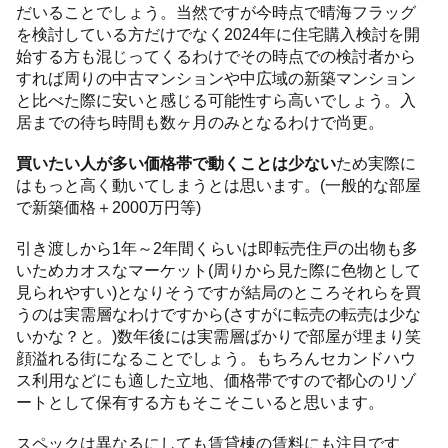
だいることでしょう。当然ですが今時点で晴海フラッグ
を検討している方だけでなく2024年に住宅購入検討を開
始する方も混じってくるわけでその時点での検討者から
すれば周りの中古マンションや中広域の新築マンション
と比べた際に安いと感じる可能性すら高いでしょう。入
居までの待ち時間も数ヶ月のみとなるわけで尚更。
買いたい人が多い価格帯で動くことは少ない
ため実際に
はもっと高く動いてしまうとは思います。(一般的な部屋
で新築価格＋2000万円等)
引き渡しから1年～2年間くらいは即転売住戸の出物も多
いためカオスなマーケット(周りから見た際に色物として
見られやすい)となりそうですが結局のところそれらを買
うのは実需層なわけですから(さすがに転売の転売は少な
いかな？と。)数年後には実需層ばかりで部屋が埋まり笑
顔溢れる街になることでしょう。もちろんセカンドハウ
ス利用などにも適した立地、価格帯ですので都心のリゾ
ートとして保有する方もそこそこいると思います。
スペックは異なるにしても賃貸棟の賃料にも注目です