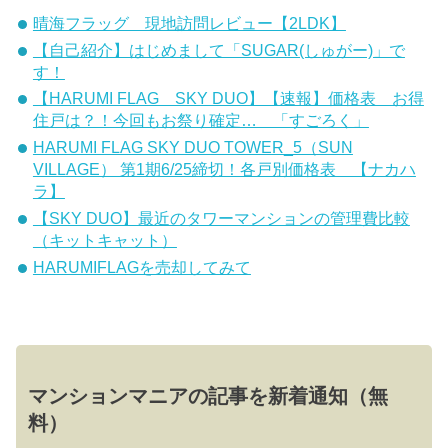
晴海フラッグ 現地訪問レビュー【2LDK】
【自己紹介】はじめまして「SUGAR(しゅがー)」で
す！
【HARUMI FLAG SKY DUO】【速報】価格表 お得
住戸は？！今回もお祭り確定… 「すごろく」
HARUMI FLAG SKY DUO TOWER_5（SUN
VILLAGE） 第1期6/25締切！各戸別価格表 【ナカハ
ラ】
【SKY DUO】最近のタワーマンションの管理費比較
（キットキャット）
HARUMIFLAGを売却してみて
マンションマニアの記事を新着通知（無
料）