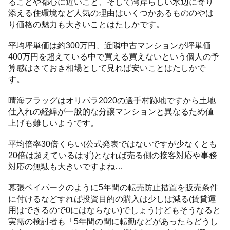
ることや都心に近いこと、そして湾岸らしい水辺に寄り
添える住環境など人気の理由はいくつかあるもののやは
り価格の魅力も大きいことはたしかです。
平均坪単価は約300万円、近隣中古マンションが坪単価
400万円を超えている中で買える買えないという個人の予
算感はさておき相場として見れば安いことはたしかで
す。
晴海フラッグはオリパラ2020の選手村跡地ですから土地
仕入れの経緯が一般的な分譲マンションと異なるため値
上げも難しいようです。
平均倍率30倍くらい(公式発表ではないですが少なくとも
20倍は超えているはず)となれば売る側の接客対応や事務
対応の無駄も大きいですよね…
幕張ベイパークのように5年間の転売防止措置を販売条件
に付けるなどすれば投資目的の購入は少しは減る(賃貸運
用はできるので0にはならない)でしょうけどもそうなると
実需の検討者も「5年間の間に転勤などがあったらどうし