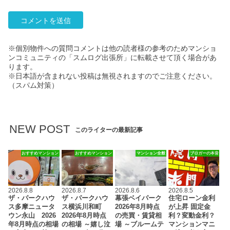
※個別物件への質問コメントは他の読者様の参考のためマンショ
ンコミュニティの「スムログ出張所」に転載させて頂く場合があ
ります。
※日本語が含まれない投稿は無視されますのでご注意ください。
（スパム対策）
NEW POST
このライターの最新記事
おすすめマンション
おすすめマンション
マンション全般
ブロガーの本音
2026.8.8
2026.8.7
2026.8.6
2026.8.5
ザ・パークハウ
ザ・パークハウ
幕張ベイパーク
住宅ローン金利
ス多摩ニュータ
ス横浜川和町
2026年8月時点
が上昇 固定金
ウン永山 2026
2026年8月時点
の売買・賃貸相
利？変動金利？
年8月時点の相場
の相場 ～嬉し泣
場 ～ブルームテ
マンションマニ