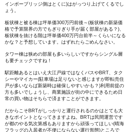
インボーブリッジ側はとくに)はがっつり上げてくるでし
ょう。
板状棟と被る棟は坪単価300万円前後～(板状棟の新築価
格で予算限界の方でもぎりぎり手が届く部屋がある？)、
板状棟を抜ける階は坪単価400万円台前半～くらいになる
かな？と予想しています。はずれたらごめんなさい。
タワー棟は狭めの部屋も多いらしいですからシングル層
も要チェックですね！
駅距離あるとはいえ大江戸線ではなくバスやBRT、タク
シーやマイカー(駐車場は足りないと感じますが即転売住
戸が多いならば新築時は確保しやすいかも？)利用前提の
方も多いでしょうし、商業施設が街の中にできるため日
常の買い物はそちらで済ますことができます。
だからこそBRTがしっかりと運行されるのかはとても大
きなポイントとなってきますよね。BRTは民間運営です
が都のやる気次第感もありますから頑張ってほしい(晴海
フラッグの入居者が不便にならない運行形態)ところで