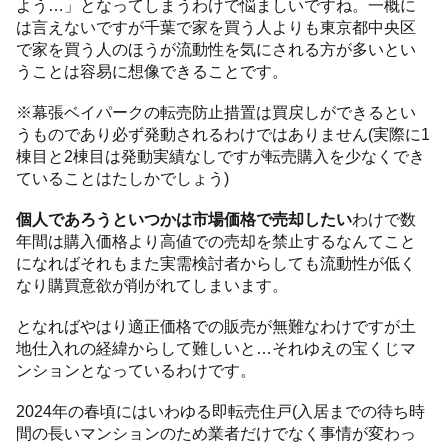
よう…」となってしまうわけで悩ましいですね。一概に
は言えないですが千葉で家を買う人よりも東京都中央区
で家を買う人のほうが流動性を気にされる方が多いとい
うことは容易に想像できることです。
※幕張ベイパークの転売防止措置は買戻しができるとい
うものであり必ず発動されるわけではありません(実際に1
棟目と2棟目は発動実績なしですが転売購入を少なくでき
ていることはたしかでしょう)
個人であろうといつかは市場価格で売却したい
わけで数
年間は購入価格より高値での売却を禁止するなんてこと
になればそれもまた実需検討者からしても流動性が低く
なり購買意欲が削がれてしまいます。
となればやはり適正価格での販売が無難なわけですが土
地仕入れの経緯からして難しいと…それゆえの宝くじマ
ンションとなっているわけです。
2024年の春頃にはいわゆる即転売住戸(入居までの待ち時
間の長いマンションのため業者だけでなく事情が変わっ