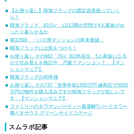
【お便り返し】晴海フラッグの固定資産税っていく
ら？
晴海フラッグ、83.5㎡、LD13畳の空間で4人家族がゆ
ったり暮らせるか
第329回 「バス便マンションの将来価値」
晴海フラッグには気をつけろ！
お便り返し その682「70㎡ 3LDK在住 5人家族になる
ので住み替えを検討中 戸建？マンション？」【マン
ションマニア】
晴海フラッグの40年後
お便り返し その737「世帯年収1350万円 練馬区で5500
万円の物件を購入済みですが晴海フラッグが欲しいで
す」【マンションマニア】
ファミリーのタワマンパーティー最適解?パークタワー
勝どきサウス グリーンサイドコテージ
スムラボ記事