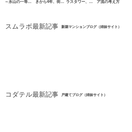
～永山の一等…
きから4年、街…
ラスタワー、…
ア流の考え方
スムラボ最新記事
新築マンションブログ（姉妹サイト）
コダテル最新記事
戸建てブログ（姉妹サイト）