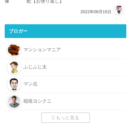
配【お便り返し】
2022年08月15日
ブロガー
マンションマニア
ふじふじ太
マン点
稲垣ヨシクニ
もっと見る