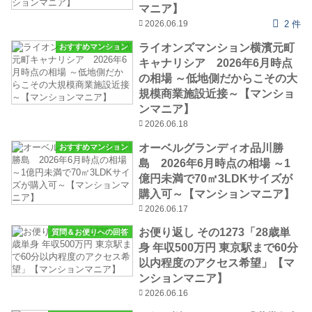
マニア】
2026.06.19
2 件
ライオンズマンション横濱元町
おすすめマンション
キャナリシア 2026年6月時点
の相場 ～低地側だからこその大
規模商業施設近接～【マンショ
ンマニア】
2026.06.18
オーベルグランディオ品川勝
おすすめマンション
島 2026年6月時点の相場 ～1
億円未満で70㎡3LDKサイズが
購入可～【マンションマニア】
2026.06.17
お便り返し その1273「28歳単
質問＆お便りへの回答
身 年収500万円 東京駅まで60分
以内程度のアクセス希望」【マ
ンションマニア】
2026.06.16