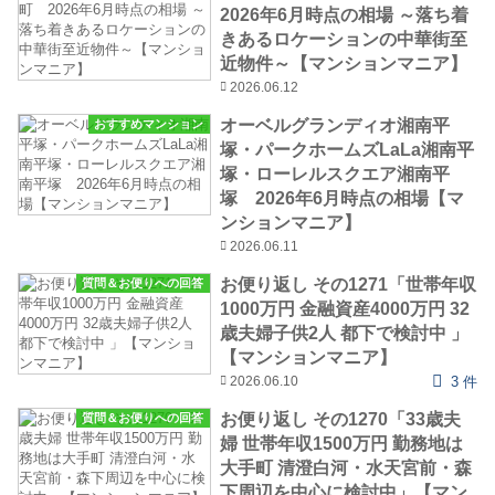
2026年6月時点の相場 ～落ち着
きあるロケーションの中華街至
近物件～【マンションマニア】
2026.06.12
オーベルグランディオ湘南平
おすすめマンション
塚・パークホームズLaLa湘南平
塚・ローレルスクエア湘南平
塚 2026年6月時点の相場【マ
ンションマニア】
2026.06.11
お便り返し その1271「世帯年収
質問＆お便りへの回答
1000万円 金融資産4000万円 32
歳夫婦子供2人 都下で検討中 」
【マンションマニア】
2026.06.10
3 件
お便り返し その1270「33歳夫
質問＆お便りへの回答
婦 世帯年収1500万円 勤務地は
大手町 清澄白河・水天宮前・森
下周辺を中心に検討中」【マン