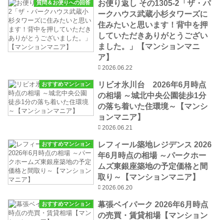
お便り返し その1305-2「ザ・パ
質問＆お便りへの回答
ークハウス武蔵小杉タワーズに
住みたいと思います！背中を押
していただきありがとうござい
ました。」【マンションマニ
ア】
2026.06.22
リビオ氷川台 2026年6月時点
おすすめマンション
の相場 ～城北中央公園徒歩1分
の落ち着いた住環境～【マンシ
ョンマニア】
2026.06.21
レフィール築地レジデンス 2026
おすすめマンション
年6月時点の相場 ～パークホー
ムズ東銀座築地の予定価格と間
取り～【マンションマニア】
2026.06.20
幕張ベイパーク 2026年6月時点
おすすめマンション
の売買・賃貸相場【マンション