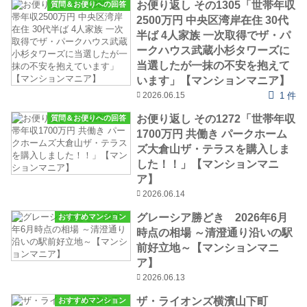
お便り返し その1305「世帯年収
質問＆お便りへの回答
2500万円 中央区湾岸在住 30代
半ば 4人家族 一次取得でザ・パ
ークハウス武蔵小杉タワーズに
当選したが一抹の不安を抱えて
います」【マンションマニア】
2026.06.15
1 件
お便り返し その1272「世帯年収
質問＆お便りへの回答
1700万円 共働き パークホーム
ズ大倉山ザ・テラスを購入しま
した！！」【マンションマニ
ア】
2026.06.14
グレーシア勝どき 2026年6月
おすすめマンション
時点の相場 ～清澄通り沿いの駅
前好立地～【マンションマニ
ア】
2026.06.13
ザ・ライオンズ横濱山下町
おすすめマンション