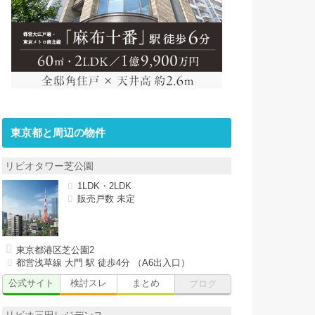
東京都と周辺の物件
リビオタワー芝公園
1LDK・2LDK
販売戸数 未定
東京都港区芝公園2
都営浅草線 大門 駅 徒歩4分 （A6出入口）
公式サイト
検討スレ
まとめ
ブログ