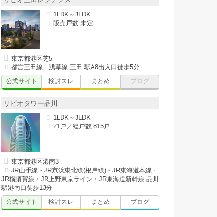
リビオ三田レジデンス
1LDK～3LDK
販売戸数 未定
東京都港区芝5
都営三田線・浅草線 三田 駅A8出入口徒歩5分
公式サイト
検討スレ
まとめ
ブログ
リビオタワー品川
1LDK～3LDK
21戸／総戸数 815戸
東京都港区港南3
JR山手線・JR京浜東北線(根岸線)・JR東海道本線・
JR横須賀線・JR上野東京ライン・JR東海道新幹線 品川
駅港南口徒歩13分
公式サイト
検討スレ
まとめ
ブログ