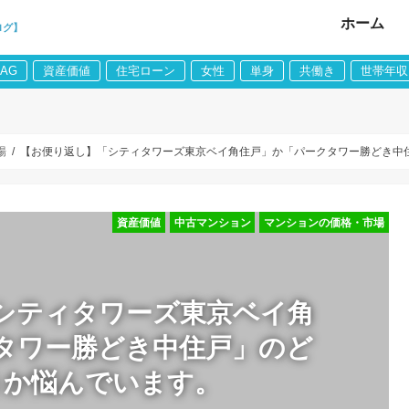
ホーム
ログ】
LAG
資産価値
住宅ローン
女性
単身
共働き
世帯年収
場
【お便り返し】「シティタワーズ東京ベイ角住戸」か「パークタワー勝どき中
資産価値
中古マンション
マンションの価格・市場
シティタワーズ東京ベイ角
タワー勝どき中住戸」のど
うか悩んでいます。