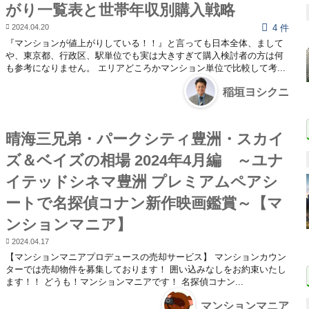
がり一覧表と世帯年収別購入戦略
2024.04.20
4 件
『マンションが値上がりしている！！』と言っても日本全体、まして
や、東京都、行政区、駅単位でも実は大きすぎて購入検討者の方は何
も参考になりません。 エリアどころかマンション単位で比較して考...
稲垣ヨシクニ
晴海三兄弟・パークシティ豊洲・スカイ
ズ＆ベイズの相場 2024年4月編 ～ユナ
イテッドシネマ豊洲 プレミアムペアシ
ートで名探偵コナン新作映画鑑賞～【マ
ンションマニア】
2024.04.17
【マンションマニアプロデュースの売却サービス】 マンションカウン
ターでは売却物件を募集しております！ 囲い込みなしをお約束いたし
ます！！ どうも！マンションマニアです！ 名探偵コナン...
マンションマニア