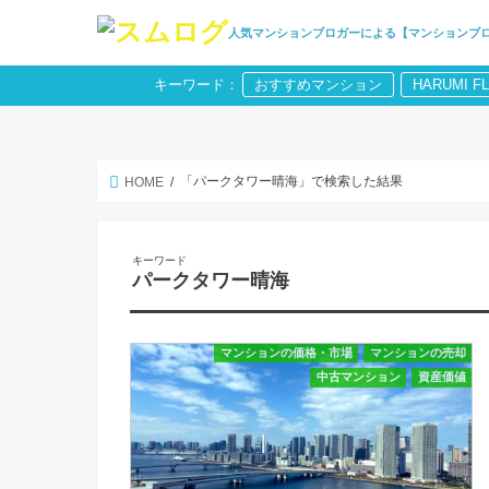
人気マンションブロガーによる【マンションブ
キーワード：
おすすめマンション
HARUMI F
「パークタワー晴海」で検索した結果
HOME
キーワード
パークタワー晴海
マンションの価格・市場
マンションの売却
中古マンション
資産価値