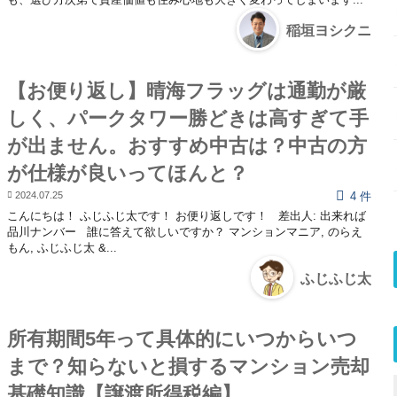
稲垣ヨシクニ
【お便り返し】晴海フラッグは通勤が厳
しく、パークタワー勝どきは高すぎて手
が出ません。おすすめ中古は？中古の方
が仕様が良いってほんと？
2024.07.25
4 件
こんにちは！ ふじふじ太です！ お便り返しです！ 差出人: 出来れば
品川ナンバー 誰に答えて欲しいですか？ マンションマニア, のらえ
もん, ふじふじ太 &...
ふじふじ太
所有期間5年って具体的にいつからいつ
まで？知らないと損するマンション売却
基礎知識【譲渡所得税編】