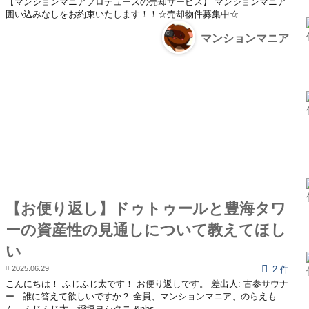
【マンションマニアプロデュースの売却サービス】 マンションマニア
囲い込みなしをお約束いたします！！☆売却物件募集中☆ ...
マンションマニア
【お便り返し】ドゥトゥールと豊海タワ
ーの資産性の見通しについて教えてほし
い
2025.06.29
2 件
こんにちは！ ふじふじ太です！ お便り返しです。 差出人: 古参サウナ
ー 誰に答えて欲しいですか？ 全員、マンションマニア、のらえも
ん、ふじふじ太、稲垣ヨシクニ &nbs...