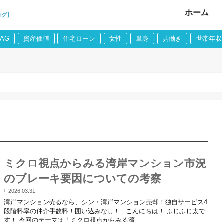
ホーム
ログ】
LAG
資産価値
住宅ローン
女性
単身
共働き
世帯年収
ミクロ視点からみる湾岸マンション市況
のブレーキ要因についての考察
2026.03.31
湾岸マンション売るなら、シン・湾岸マンション売却！独自サービス4
段階料率の仲介手数料！囲い込みなし！ こんにちは！ ふじふじ太で
す！ 今回のテーマは「ミクロ視点からみる湾...