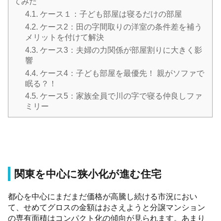
てみた
4.1.
ケース１：子ども部屋は寝るだけの部屋
4.2.
ケース2：田の字間取りの洋室の条件差を補う
メリットを付けて解決
4.3.
ケース3：夫婦の力関係が部屋割りに大きく影
響
4.4.
ケース4：子ども部屋を最優先！ 親がソファで
眠る？！
4.5.
ケース5：家族全員で川の字で寝る仲良しファ
ミリー
関東を中心に狭小化が進む住宅
都心を中心にまだまだ価格が高騰し続ける市況におい
て、せめてグロスの金額はおさえようと分譲マンション
の専有面積はコンパクト化の傾向が見られます。あまり