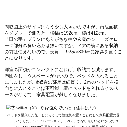
間取図上のサイズはもう少し大きいのですが、内法面積
をメジャーで測ると、横幅は192cm、縦は412cm。
「田の字」プランにありがちな柱や玄関のシューズクロ
ーク部分の食い込みは無いですが、ドアの横にある収納
の前は使えないので、実質、192㎝×330㎝に家具を置くこ
とになります。
洋室の面積がコンパクトになれば、収納力も減ります。
布団をしまうスペースがないので、ベッドを入れること
にしましたが、約5畳の部屋は細長く、2ｍのベッドを横
向きに入れることは不可能。縦にベッドを入れるとスペ
ースがなくて、家具配置が難しくなりました。
ベッドを購入した後、しばらくして勉強机を置くことにして家具配置に困
っていました。シミュレーションしてみて、かなり厳しいとわかったの
で、90cm×65cm学習机にしたのですが、それでも配置は難しい