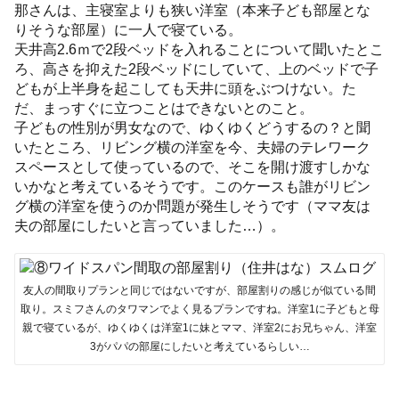
那さんは、主寝室よりも狭い洋室（本来子ども部屋とな
りそうな部屋）に一人で寝ている。
天井高2.6ｍで2段ベッドを入れることについて聞いたとこ
ろ、高さを抑えた2段ベッドにしていて、上のベッドで子
どもが上半身を起こしても天井に頭をぶつけない。た
だ、まっすぐに立つことはできないとのこと。
子どもの性別が男女なので、ゆくゆくどうするの？と聞
いたところ、リビング横の洋室を今、夫婦のテレワーク
スペースとして使っているので、そこを開け渡すしかな
いかなと考えているそうです。このケースも誰がリビン
グ横の洋室を使うのか問題が発生しそうです（ママ友は
夫の部屋にしたいと言っていました…）。
友人の間取りプランと同じではないですが、部屋割りの感じが似ている間
取り。スミフさんのタワマンでよく見るプランですね。洋室1に子どもと母
親で寝ているが、ゆくゆくは洋室1に妹とママ、洋室2にお兄ちゃん、洋室
3がパパの部屋にしたいと考えているらしい…