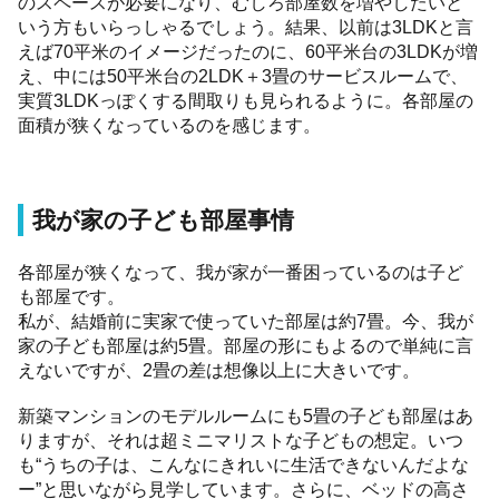
のスペースが必要になり、むしろ部屋数を増やしたいと
いう方もいらっしゃるでしょう。結果、以前は3LDKと言
えば70平米のイメージだったのに、60平米台の3LDKが増
え、中には50平米台の2LDK＋3畳のサービスルームで、
実質3LDKっぽくする間取りも見られるように。各部屋の
面積が狭くなっているのを感じます。
我が家の子ども部屋事情
各部屋が狭くなって、我が家が一番困っているのは子ど
も部屋です。
私が、結婚前に実家で使っていた部屋は約7畳。今、我が
家の子ども部屋は約5畳。部屋の形にもよるので単純に言
えないですが、2畳の差は想像以上に大きいです。
新築マンションのモデルルームにも5畳の子ども部屋はあ
りますが、それは超ミニマリストな子どもの想定。いつ
も“うちの子は、こんなにきれいに生活できないんだよな
ー”と思いながら見学しています。さらに、ベッドの高さ