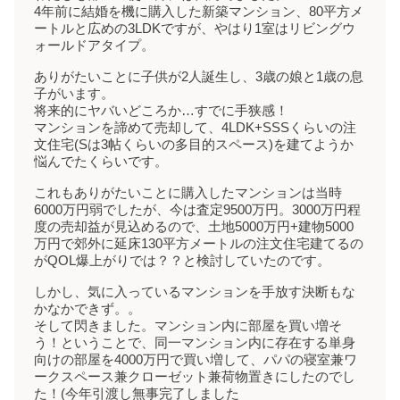
4年前に結婚を機に購入した新築マンション、80平方メ
ートルと広めの3LDKですが、やはり1室はリビングウ
ォールドアタイプ。
ありがたいことに子供が2人誕生し、3歳の娘と1歳の息
子がいます。
将来的にヤバいどころか…すでに手狭感！
マンションを諦めて売却して、4LDK+SSSくらいの注
文住宅(Sは3帖くらいの多目的スペース)を建てようか
悩んでたくらいです。
これもありがたいことに購入したマンションは当時
6000万円弱でしたが、今は査定9500万円。3000万円程
度の売却益が見込めるので、土地5000万円+建物5000
万円で郊外に延床130平方メートルの注文住宅建てるの
がQOL爆上がりでは？？と検討していたのです。
しかし、気に入っているマンションを手放す決断もな
かなかできず。。
そして閃きました。マンション内に部屋を買い増そ
う！ということで、同一マンション内に存在する単身
向けの部屋を4000万円で買い増して、パパの寝室兼ワ
ークスペース兼クローゼット兼荷物置きにしたのでし
た！(今年引渡し無事完了しました