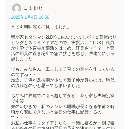
こま
より:
2025年1月4日 18:50
とても興味深く拝見しました。
我が家もタワマン2LDKに住んでいましが（１部屋はリ
ビングとスライドドアなので、実質広い１LDK）長男
が中学で体育会系部活をはじめ、汗臭さ（？？）と部
活の用具の置き場所で急に狭さを感じ、戸建てに引っ
越しました。
でも、みなさん、工夫して子育ての空間を作っている
のですね・・・。
最近、子供が反抗期が少なく親子仲が良いのは、時代
の流れなのかと思ってしまいました。
ちなみに戸建てに引っ越してから、我が家も夫婦別室
です笑
夫のいびきで、私のノンレム睡眠が長くなる午前３時
頃から安眠できないと翌日の仕事に影響するの
で・・・。
お互い仕事をリタイアしたら、一緒に寝るか・別で寝
るかをその日の気分や翌日の予定で決めたりするのか