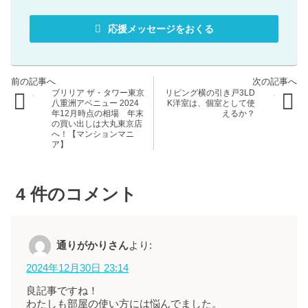
応援メッセージをおくる
ブリリア ザ・タワー東京
リビング横の引き戸3LD
八重洲アベニュー 2024
K洋室は、個室として使
年12月時点の相場 年末
えるか？
の買い出しは大丸東京店
へ！【マンションマニ
ア】
4
件のコメント
通りがかりさん
より:
2024年12月30日 23:14
良記事ですね！
わたしも部屋の使い方には悩んでました。