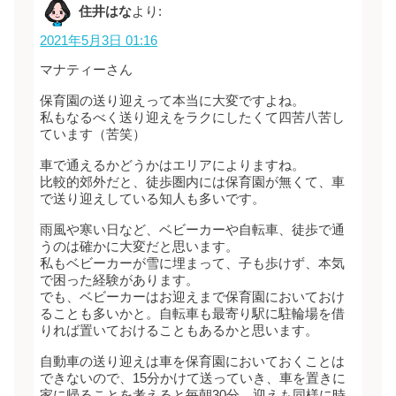
住井はな
より:
2021年5月3日 01:16
マナティーさん
保育園の送り迎えって本当に大変ですよね。
私もなるべく送り迎えをラクにしたくて四苦八苦し
ています（苦笑）
車で通えるかどうかはエリアによりますね。
比較的郊外だと、徒歩圏内には保育園が無くて、車
で送り迎えしている知人も多いです。
雨風や寒い日など、ベビーカーや自転車、徒歩で通
うのは確かに大変だと思います。
私もベビーカーが雪に埋まって、子も歩けず、本気
で困った経験があります。
でも、ベビーカーはお迎えまで保育園においておけ
ることも多いかと。自転車も最寄り駅に駐輪場を借
りれば置いておけることもあるかと思います。
自動車の送り迎えは車を保育園においておくことは
できないので、15分かけて送っていき、車を置きに
家に帰ることを考えると毎朝30分。迎えも同様に時