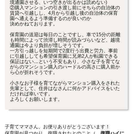
境通園させる、いつ空きが出るかは読めない)
②購入マンションの引き渡し前にそちらの自治体の
賃貸へ引越しし、4月から引越し後の自治体の保育
園へ通えるよう準備するのが良いのか
決めかねております。
保育園の送迎は毎日のことですし、車で15分の距離
も時間によって渋滞し時間が読みづらいなど、越境
通園は今より負担が増しそうです。
一方引っ越しを短期間で2度行う出費と労力、事前
に引越ししても希望保育園に兄弟2人が転園できる
保証はない…という不安もあり、小さな子を育てな
がらのマンション購入のハードルの高さに購入前か
ら心が折れそうです。
小さなお子様を育てながらマンション購入をされた
先輩として、住井はなさんに何かアドバイスをいた
だければ幸いです。
よろしくお願いします。
子育てママさん、お便りありがとうございます！
保育園が見つかり、復職されたとのこと（…
復職ハイに