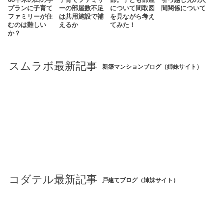
68平米の田の字
子育てファミリ
部。子ども部屋
引っ越し先の人
プランに子育て
ーの部屋数不足
について間取図
間関係について
ファミリーが住
は共用施設で補
を見ながら考え
むのは難しい
えるか
てみた！
か？
スムラボ最新記事
新築マンションブログ（姉妹サイト）
コダテル最新記事
戸建てブログ（姉妹サイト）