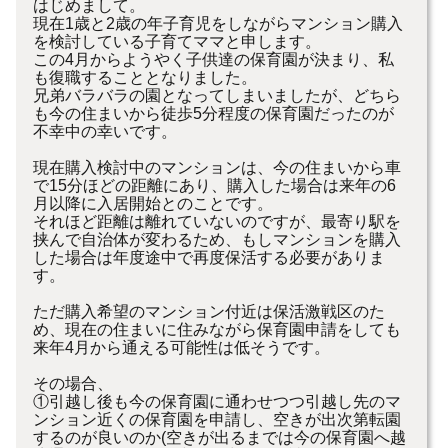
はじめまして。
現在1歳と2歳の年子育児をしながらマンション購入
を検討している子育てママと申します。
この4月からようやく子供達の保育園が決まり、私
も復職することとなりました。
兄弟バラバラの園となってしまいましたが、どちら
も今の住まいから徒歩5分程度の保育園だったのが
不幸中の幸いです。
現在購入検討中のマンションは、今の住まいから車
で15分ほどの距離にあり、購入した場合は来年の6
月以降に入居開始とのことです。
それほど距離は離れていないのですが、最寄り駅を
挟んで自治体が変わるため、もしマンションを購入
した場合は年度途中で再度保活する必要がありま
す。
ただ購入希望のマンション付近は保活激戦区のた
め、現在の住まいに住みながら保育園申請をしても
来年4月から通える可能性は低そうです。
その場合、
①引越し後も今の保育園に通わせつつ引越し先のマ
ンション近くの保育園を申請し、空きが出次第転園
するのが良いのか(空きが出るまでは今の保育園へ越