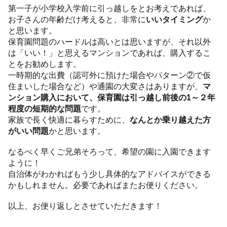
第一子が小学校入学前に引っ越しをとお考えであれば、
お子さんの年齢だけ考えると、非常に
いいタイミング
か
と思います。
保育園問題のハードルは高いとは思いますが、それ以外
は「いい！」と思えるマンションであれば、購入するこ
とをお勧めします。
一時期的な出費（認可外に預けた場合やパターン②で仮
住まいした場合など）や通園の大変さはありますが、
マ
ンション購入において、保育園は引っ越し前後の1～２年
程度の短期的な問題
です。
家族で長く快適に暮らすために、
なんとか乗り越えた方
がいい問題
かと思います。
なるべく早くご兄弟そろって、希望の園に入園できます
ように！
自治体がわかればもう少し具体的なアドバイスができる
かもしれません。必要であればまたお便りください。
以上、お便り返しとさせていただきます！