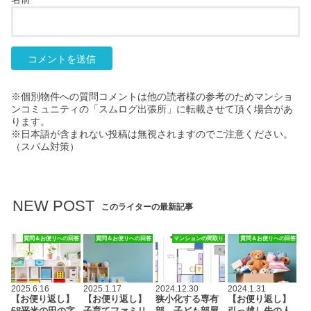
※個別物件への質問コメントは他の読者様の参考のためマンショ
ンコミュニティの「スムログ出張所」に転載させて頂く場合があ
ります。
※日本語が含まれない投稿は無視されますのでご注意ください。
（スパム対策）
NEW POST
このライターの最新記事
質問＆お便りへの回答
質問＆お便りへの回答
マンションの間取り
質問＆お便りへの回答
2025.6.16
2025.1.17
2024.12.30
2024.1.31
【お便り返し】
【お便り返し】
狭小化する専有
【お便り返し】