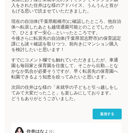
入をされた住井はな様のアドバイス、うんうんと首が
もげる思いで読ませていただきました。
現在の自治体(千葉県船橋市)に確認したところ、他自治
体へ転居したあとも越境通園可能とのことでしたの
で、ひとまず一安心…といったところです。
今後さらに転居先の自治体(千葉県習志野市)の保育認定
課にも諸々確認を取りつつ、前向きにマンション購入
を検討したいと思います！
すでにコメント欄でも触れていただきましたが、車通
園も毎回家と保育園を往復して、そこから出勤…とな
かなか気合が必要そうですが、早く転居先の保育園へ
転園できるよう知恵を絞ってみたいと思います。
次回の住井はな様の「未就学の子どもと引っ越しをし
てみて大変だったこと」も楽しみにしております。
どうもありがとうございました。
返信する
住井はな
より: