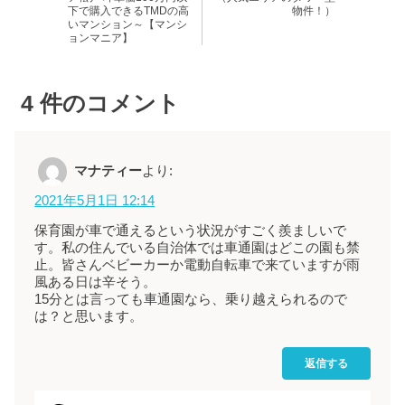
下で購入できるTMDの高
物件！）
いマンション～【マンシ
ョンマニア】
4
件のコメント
マナティー
より:
2021年5月1日 12:14
保育園が車で通えるという状況がすごく羨ましいで
す。私の住んでいる自治体では車通園はどこの園も禁
止。皆さんベビーカーか電動自転車で来ていますが雨
風ある日は辛そう。
15分とは言っても車通園なら、乗り越えられるので
は？と思います。
返信する