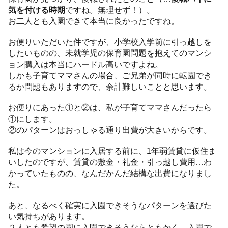
気を付ける時期
ですね。無理せず！）。
お二人とも入園できて本当に良かったですね。
お便りいただいた件ですが、小学校入学前に引っ越しを
したいものの、未就学児の保育園問題を抱えてのマンシ
ョン購入は本当にハードル高いですよね。
しかも子育てママさんの場合、ご兄弟が同時に転園でき
るか問題もありますので、余計難しいことと思います。
お便りにあった①と②は、私が子育てママさんだったら
①にします。
②のパターンはおっしゃる通り出費が大きいからです。
私は今のマンションに入居する前に、1年弱賃貸に仮住ま
いしたのですが、賃貸の敷金・礼金・引っ越し費用…わ
かっていたものの、なんだかんだ結構な出費になりまし
た。
あと、なるべく確実に入園できそうなパターンを選びた
い気持ちがあります。
２人とも希望の園に入園できそうならともかく、入園で