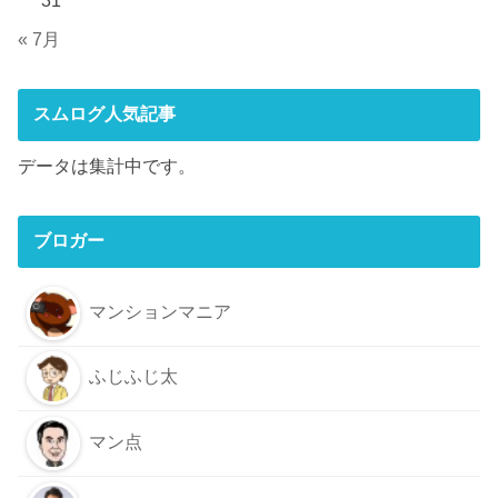
31
« 7月
スムログ人気記事
データは集計中です。
ブロガー
マンションマニア
ふじふじ太
マン点