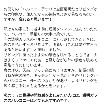
お便りの「バルコニー手すりは全面透明だとリビングか
らの印象や、住んでからの気持ちよさが異なるものか」
ですが、
変わると思います！
私は今の家に引っ越す前に逆梁タワマンに住んでいたの
で、バルコニー手摺りの大半は梁でした。
今の透明ガラスのバルコニーに引っ越してきたときに、
外の景色がすっきり見えて、明るい（これは階や方角も
あると思います）と感動しました。
リビングに座ったまま外の景色を眺めることもでき、夫
はよくソファにぐだぁ…と座りながら外の景色を眺めて
満足そうにしています。
窓の形状、天高、サッシ高にもよりますが、部屋の端
（我が家の場合、キッチン）から見たときのリビングか
らバルコニー、外へのつながりがあり、よりリビングを
広く感じる効果もあるかと思います。
私のように
眺望や開放感を楽しみたい人には、透明ガラ
スのバルコニーはとてもおすすめ
です。