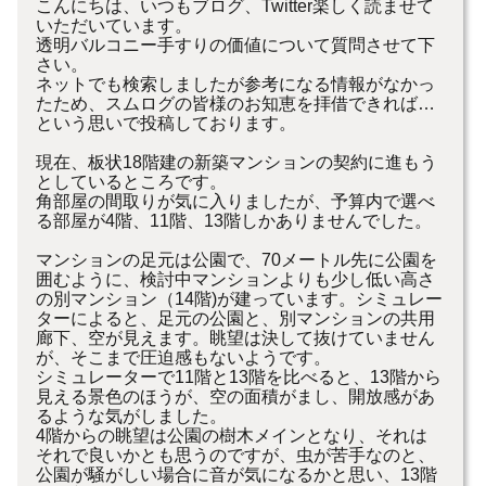
こんにちは、いつもブログ、Twitter楽しく読ませて
いただいています。
透明バルコニー手すりの価値について質問させて下
さい。
ネットでも検索しましたが参考になる情報がなかっ
たため、スムログの皆様のお知恵を拝借できれば…
という思いで投稿しております。
現在、板状18階建の新築マンションの契約に進もう
としているところです。
角部屋の間取りが気に入りましたが、予算内で選べ
る部屋が4階、11階、13階しかありませんでした。
マンションの足元は公園で、70メートル先に公園を
囲むように、検討中マンションよりも少し低い高さ
の別マンション（14階)が建っています。シミュレー
ターによると、足元の公園と、別マンションの共用
廊下、空が見えます。眺望は決して抜けていません
が、そこまで圧迫感もないようです。
シミュレーターで11階と13階を比べると、13階から
見える景色のほうが、空の面積がまし、開放感があ
るような気がしました。
4階からの眺望は公園の樹木メインとなり、それは
それで良いかとも思うのですが、虫が苦手なのと、
公園が騒がしい場合に音が気になるかと思い、13階