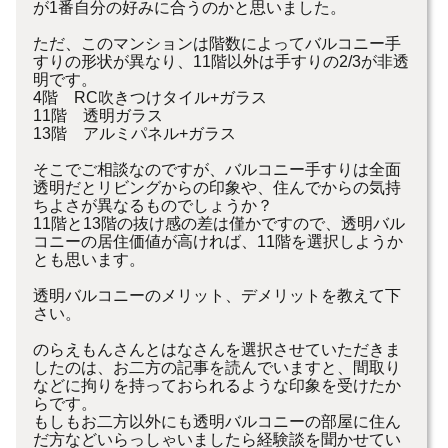
が1番自分の好みに合うのかと思いました。
ただ、このマンションは階数によってバルコニー手
すりの形状が異なり、11階以外は手すりの2/3が非透
明です。
4階 RC吹きつけタイル+ガラス
11階 透明ガラス
13階 アルミパネル+ガラス
そこでご相談なのですが、バルコニー手すりは全面
透明だとリビングからの印象や、住んでからの気持
ちよさが異なるものでしょうか？
11階と13階の抜け感の差は僅かですので、透明バル
コニーの居住価値が高ければ、11階を選択しようか
とも思います。
透明バルコニーのメリット、デメリットを教えて下
さい。
のらえもんさんとはなさんを選択させていただきま
したのは、お二方の記事を読んでいますと、間取り
などに拘りを持っておられるような印象を受けたか
らです。
もしもお二方以外にも透明バルコニーの部屋に住ん
だ方などいらっしゃいましたら経験談を聞かせてい