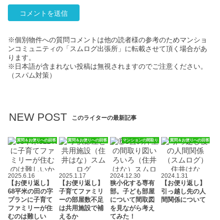
※個別物件への質問コメントは他の読者様の参考のためマンショ
ンコミュニティの「スムログ出張所」に転載させて頂く場合があ
ります。
※日本語が含まれない投稿は無視されますのでご注意ください。
（スパム対策）
NEW POST
このライターの最新記事
質問＆お便りへの回答
質問＆お便りへの回答
マンションの間取り
質問＆お便りへの回答
2025.6.16
2025.1.17
2024.12.30
2024.1.31
【お便り返し】
【お便り返し】
狭小化する専有
【お便り返し】
68平米の田の字
子育てファミリ
部。子ども部屋
引っ越し先の人
プランに子育て
ーの部屋数不足
について間取図
間関係について
ファミリーが住
は共用施設で補
を見ながら考え
むのは難しい
えるか
てみた！