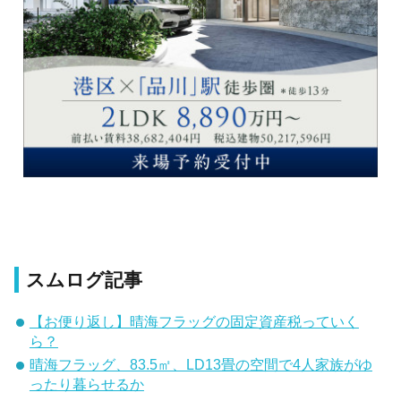
スムログ記事
【お便り返し】晴海フラッグの固定資産税っていく
ら？
晴海フラッグ、83.5㎡、LD13畳の空間で4人家族がゆ
ったり暮らせるか