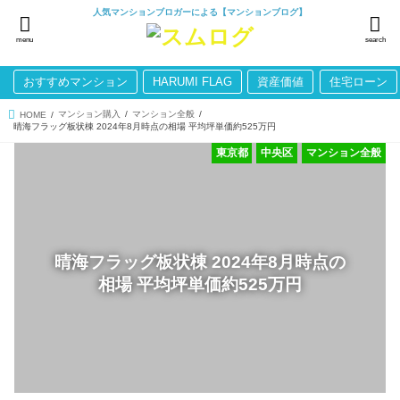
人気マンションブロガーによる【マンションブログ】
menu
search
おすすめマンション
HARUMI FLAG
資産価値
住宅ローン
マンション購入
マンション全般
HOME
晴海フラッグ板状棟 2024年8月時点の相場 平均坪単価約525万円
東京都
中央区
マンション全般
晴海フラッグ板状棟 2024年8月時点の
相場 平均坪単価約525万円