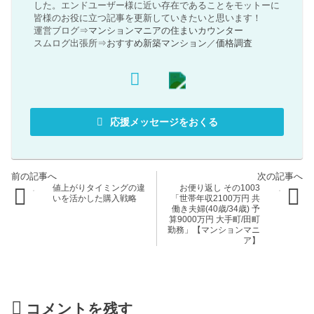
した。エンドユーザー様に近い存在であることをモットーに
皆様のお役に立つ記事を更新していきたいと思います！
運営ブログ⇒
マンションマニアの住まいカウンター
スムログ出張所⇒
おすすめ新築マンション
／
価格調査
応援メッセージをおくる
値上がりタイミングの違
お便り返し その1003
いを活かした購入戦略
「世帯年収2100万円 共
働き夫婦(40歳/34歳) 予
算9000万円 大手町/田町
勤務」【マンションマニ
ア】
コメントを残す