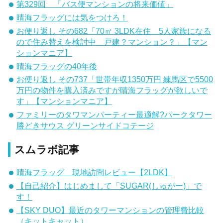
第329回 「バス便マンションの将来価値」
晴海フラッグには気をつけろ！
お便り返し その682「70㎡ 3LDK在住 5人家族になる
ので住み替えを検討中 戸建？マンション？」【マン
ションマニア】
晴海フラッグの40年後
お便り返し その737「世帯年収1350万円 練馬区で5500
万円の物件を購入済みですが晴海フラッグが欲しいで
す」【マンションマニア】
ファミリーのタワマンパーティー最適解?パークタワー
勝どきサウス グリーンサイドコテージ
スムラボ記事
晴海フラッグ 現地訪問レビュー【2LDK】
【自己紹介】はじめまして「SUGAR(しゅがー)」で
す！
【SKY DUO】最近のタワーマンションの管理費比較
（キットキャット）