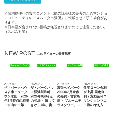
※個別物件への質問コメントは他の読者様の参考のためマンショ
ンコミュニティの「スムログ出張所」に転載させて頂く場合があ
ります。
※日本語が含まれない投稿は無視されますのでご注意ください。
（スパム対策）
NEW POST
このライターの最新記事
おすすめマンション
おすすめマンション
マンション全般
ブロガーの本音
2026.8.8
2026.8.7
2026.8.6
2026.8.5
ザ・パークハウ
ザ・パークハウ
幕張ベイパーク
住宅ローン金利
ス多摩ニュータ
ス横浜川和町
2026年8月時点
が上昇 固定金
ウン永山 2026
2026年8月時点
の売買・賃貸相
利？変動金利？
年8月時点の相場
の相場 ～嬉し泣
場 ～ブルームテ
マンションマニ
～永山の一等…
きから4年、街…
ラスタワー、…
ア流の考え方