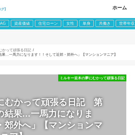
ホーム
ログ】
LAG
資産価値
住宅ローン
女性
単身
共働き
世帯年収
むかって頑張る日記
結果…一馬力になります！！そして近郊・郊外へ」【マンションマニア】
ミルキー並木の夢にむかって頑張る日記
にむかって頑張る日記 第
の結果…一馬力になりま
・郊外へ」【マンションマ