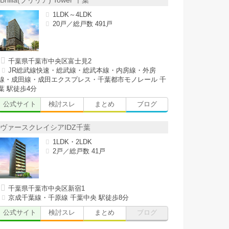
Brillia(ブリリア) Tower 千葉
1LDK～4LDK
20戸／総戸数 491戸
千葉県千葉市中央区富士見2
JR総武線快速・総武線・総武本線・内房線・外房
線・成田線・成田エクスプレス・千葉都市モノレール 千
葉 駅徒歩4分
公式サイト
検討スレ
まとめ
ブログ
ヴァースクレイシアIDZ千葉
1LDK・2LDK
2戸／総戸数 41戸
千葉県千葉市中央区新宿1
京成千葉線・千原線 千葉中央 駅徒歩8分
公式サイト
検討スレ
まとめ
ブログ