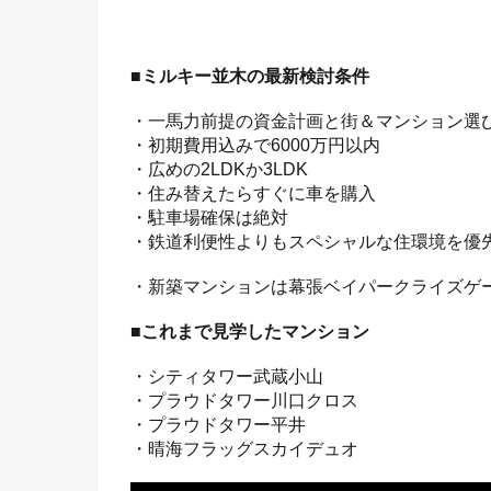
■ミルキー並木の最新検討条件
・一馬力前提の資金計画と街＆マンション選
・初期費用込みで6000万円以内
・広めの2LDKか3LDK
・住み替えたらすぐに車を購入
・駐車場確保は絶対
・鉄道利便性よりもスペシャルな住環境を優
・新築マンションは幕張ベイパークライズゲ
■これまで見学したマンション
・シティタワー武蔵小山
・プラウドタワー川口クロス
・プラウドタワー平井
・晴海フラッグスカイデュオ