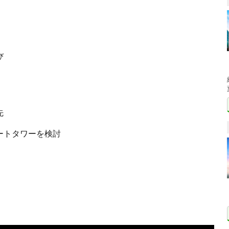
び
先
ートタワーを検討