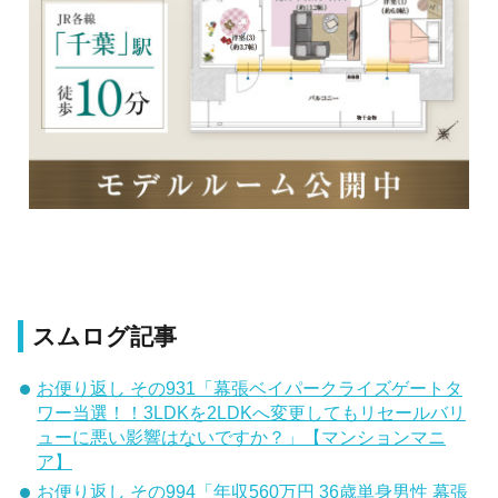
スムログ記事
お便り返し その931「幕張ベイパークライズゲートタ
ワー当選！！3LDKを2LDKへ変更してもリセールバリ
ューに悪い影響はないですか？」【マンションマニ
ア】
お便り返し その994「年収560万円 36歳単身男性 幕張