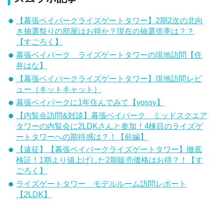
【幕張ベイパークライズゲートタワー】2期2次の北向
き抽選祭りの部屋はお得か？現在の抽選倍率は？？
【すごろく】
幕張ベイパーク ライズゲートタワーの現地訪問【住
井はな】
【幕張ベイパークライズゲートタワー】現地訪問レビ
ュー（キットキャット）
幕張ベイパークに1年住んでみて【yossy】
【内覧会訪問&対談】幕張ベイパーク ミッドスクエア
タワーの内覧会に2LDKさんと参加！4棟目のライズゲ
ートタワーへの期待感は？！【前編】
【遠征】【幕張ベイパークライズゲートタワー】徹底
検証！1期より値上げした2期販売価格はお得？！【す
ごろく】
ライズゲートタワー モデルルーム訪問レポート
【2LDK】