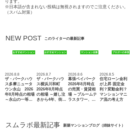
ります。
※日本語が含まれない投稿は無視されますのでご注意ください。
（スパム対策）
NEW POST
このライターの最新記事
おすすめマンション
おすすめマンション
マンション全般
ブロガーの本音
2026.8.8
2026.8.7
2026.8.6
2026.8.5
ザ・パークハウ
ザ・パークハウ
幕張ベイパーク
住宅ローン金利
ス多摩ニュータ
ス横浜川和町
2026年8月時点
が上昇 固定金
ウン永山 2026
2026年8月時点
の売買・賃貸相
利？変動金利？
年8月時点の相場
の相場 ～嬉し泣
場 ～ブルームテ
マンションマニ
～永山の一等…
きから4年、街…
ラスタワー、…
ア流の考え方
スムラボ最新記事
新築マンションブログ（姉妹サイト）