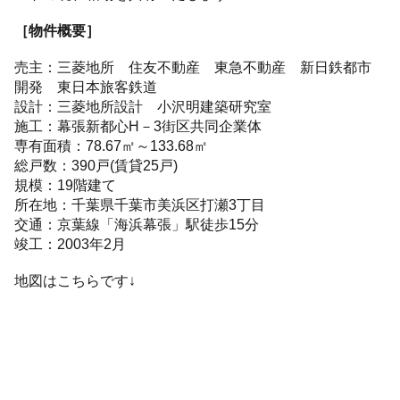
［物件概要］
売主：三菱地所 住友不動産 東急不動産 新日鉄都市
開発 東日本旅客鉄道
設計：三菱地所設計 小沢明建築研究室
施工：幕張新都心H－3街区共同企業体
専有面積：78.67㎡～133.68㎡
総戸数：390戸(賃貸25戸)
規模：19階建て
所在地：千葉県千葉市美浜区打瀬3丁目
交通：京葉線「海浜幕張」駅徒歩15分
竣工：2003年2月
地図はこちらです↓