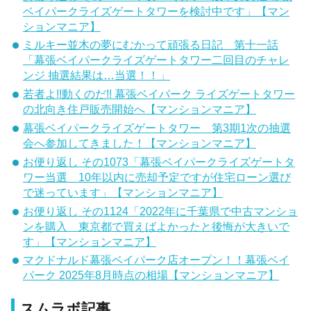
ベイパークライズゲートタワーを検討中です」【マン
ションマニア】
ミルキー並木の夢にむかって頑張る日記 第十一話
「幕張ベイパークライズゲートタワー二回目のチャレ
ンジ 抽選結果は…当選！！」
若者よ!!動くのだ!! 幕張ベイパーク ライズゲートタワー
の北向き住戸販売開始へ【マンションマニア】
幕張ベイパークライズゲートタワー 第3期1次の抽選
会へ参加してきました！【マンションマニア】
お便り返し その1073「幕張ベイパークライズゲートタ
ワー当選 10年以内に売却予定ですが住宅ローン選び
で迷っています」【マンションマニア】
お便り返し その1124「2022年に千葉県で中古マンショ
ンを購入 東京都で買えばよかったと後悔が大きいで
す」【マンションマニア】
マクドナルド幕張ベイパーク店オープン！！幕張ベイ
パーク 2025年8月時点の相場【マンションマニア】
スムラボ記事