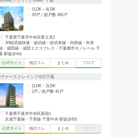
Brillia(ブリリア) Tower 千葉
1LDK～4LDK
20戸／総戸数 491戸
千葉県千葉市中央区富士見2
JR総武線快速・総武線・総武本線・内房線・外房
線・成田線・成田エクスプレス・千葉都市モノレール 千
葉 駅徒歩4分
公式サイト
検討スレ
まとめ
ブログ
ヴァースクレイシアIDZ千葉
1LDK・2LDK
2戸／総戸数 41戸
千葉県千葉市中央区新宿1
京成千葉線・千原線 千葉中央 駅徒歩8分
公式サイト
検討スレ
まとめ
ブログ