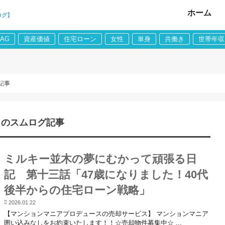
ホーム
ログ】
LAG
資産価値
住宅ローン
女性
単身
共働き
世帯年収
記事
」のスムログ記事
ミルキー並木の夢にむかって頑張る日
記 第十三話「47歳になりました！40代
後半からの住宅ローン戦略」
2026.01.22
【マンションマニアプロデュースの売却サービス】 マンションマニア
囲い込みなしをお約束いたします！！☆売却物件募集中☆ ...