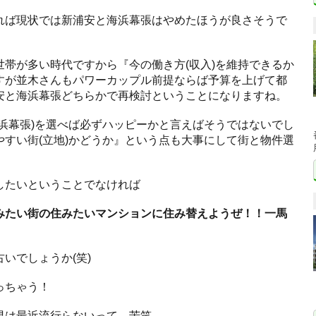
れば現状では新浦安と海浜幕張はやめたほうが良さそうで
帯が多い時代ですから『今の働き方(収入)を維持できるか
すが並木さんもパワーカップル前提ならば予算を上げて都
安と海浜幕張どちらかで再検討ということになりますね。
浜幕張)を選べば必ずハッピーかと言えばそうではないでし
すい街(立地)かどうか』という点も大事にして街と物件選
したいということでなければ
みたい街の住みたいマンションに住み替えようぜ！！一馬
』
いでしょうか(笑)
っちゃう！
男は最近流行らないって…苦笑