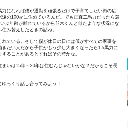
馬力になれば僕が通勤を頑張るだけで子育てしたい街の広
遠の100㎡に住めているんだ。でも正直二馬力だったら選
だいぶ年齢が離れているから並木くんと似たような状況にな
へ住み替えしたときの話ね。
くれている。そして僕が休日の日には僕がすべての家事を
きたい人だから子供がもう少し大きくなったら1.5馬力に
討することがあるとすればその時かな。
まいは15年～20年は住むんじゃないかな？だからこそ長
てゆっくり話し合ってみよう！