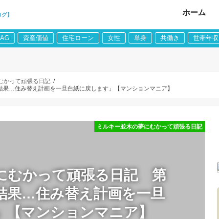
ホーム
ログ】
LAG
資産価値
住宅ローン
女性
単身
共働き
世帯年収
むかって頑張る日記
結果…住み替え計画を一旦白紙に戻します」【マンションマニア】
ミルキー並木の夢にむかって頑張る日記
にむかって頑張る日記 第
結果…住み替え計画を一旦
」【マンションマニア】