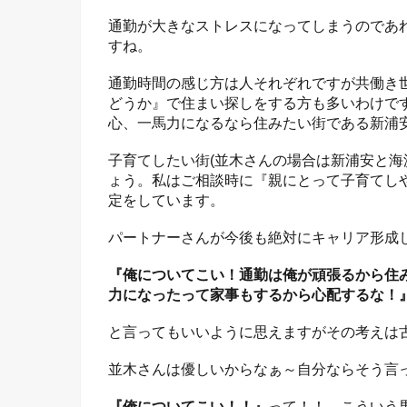
通勤が大きなストレスになってしまうのであ
すね。
通勤時間の感じ方は人それぞれですが共働き世
どうか』で住まい探しをする方も多いわけで
心、一馬力になるなら住みたい街である新浦
子育てしたい街(並木さんの場合は新浦安と海
ょう。私はご相談時に『親にとって子育てしや
定をしています。
パートナーさんが今後も絶対にキャリア形成
『俺についてこい！通勤は俺が頑張るから住
力になったって家事もするから心配するな！
と言ってもいいように思えますがその考えは古
並木さんは優しいからなぁ～自分ならそう言
『俺についてこい！！』
って！！←こういう