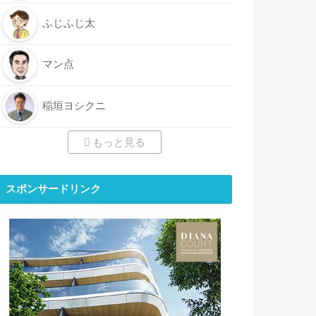
ふじふじ太
マン点
稲垣ヨシクニ
もっと見る
スポンサードリンク