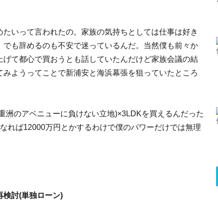
めたいって言われたの。家族の気持ちとしては仕事は好き
、でも辞めるのも不安で迷っているんだ。当然僕も前々か
上げて都心で買おうとも話していたんだけど家族会議の結
てみようってことで新浦安と海浜幕張を狙っていたところ
重洲のアベニューに負けない立地)×3LDKを買えるんだった
なれば12000万円とかするわけで僕のパワーだけでは無理
検討(単独ローン)