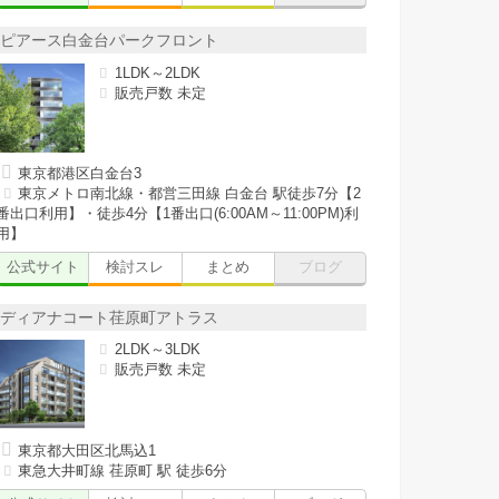
ピアース白金台パークフロント
1LDK～2LDK
販売戸数 未定
東京都港区白金台3
東京メトロ南北線・都営三田線 白金台 駅徒歩7分【2
番出口利用】・徒歩4分【1番出口(6:00AM～11:00PM)利
用】
公式サイト
検討スレ
まとめ
ブログ
ディアナコート荏原町アトラス
2LDK～3LDK
販売戸数 未定
東京都大田区北馬込1
東急大井町線 荏原町 駅 徒歩6分