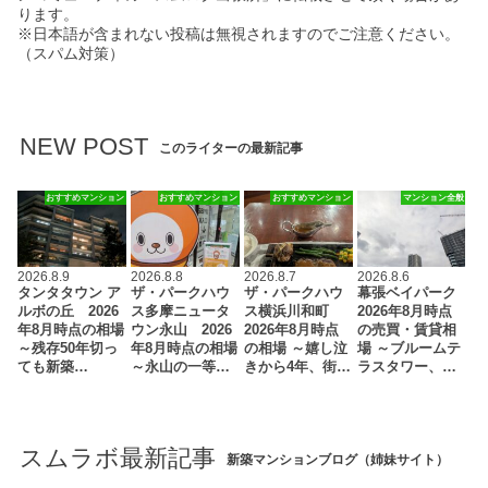
ります。
※日本語が含まれない投稿は無視されますのでご注意ください。
（スパム対策）
NEW POST
このライターの最新記事
おすすめマンション
おすすめマンション
おすすめマンション
マンション全般
2026.8.9
2026.8.8
2026.8.7
2026.8.6
タンタタウン ア
ザ・パークハウ
ザ・パークハウ
幕張ベイパーク
ルボの丘 2026
ス多摩ニュータ
ス横浜川和町
2026年8月時点
年8月時点の相場
ウン永山 2026
2026年8月時点
の売買・賃貸相
～残存50年切っ
年8月時点の相場
の相場 ～嬉し泣
場 ～ブルームテ
ても新築…
～永山の一等…
きから4年、街…
ラスタワー、…
スムラボ最新記事
新築マンションブログ（姉妹サイト）