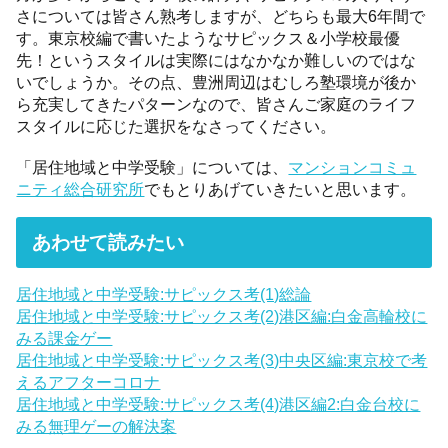
さについては皆さん熟考しますが、どちらも最大6年間で
す。東京校編で書いたようなサピックス＆小学校最優
先！というスタイルは実際にはなかなか難しいのではな
いでしょうか。その点、豊洲周辺はむしろ塾環境が後か
ら充実してきたパターンなので、皆さんご家庭のライフ
スタイルに応じた選択をなさってください。
「居住地域と中学受験」については、
マンションコミュ
ニティ総合研究所
でもとりあげていきたいと思います。
あわせて読みたい
居住地域と中学受験:サピックス考(1)総論
居住地域と中学受験:サピックス考(2)港区編:白金高輪校に
みる課金ゲー
居住地域と中学受験:サピックス考(3)中央区編:東京校で考
えるアフターコロナ
居住地域と中学受験:サピックス考(4)港区編2:白金台校に
みる無理ゲーの解決案