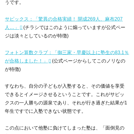
うです。
サピックス：「驚異の合格実績！ 開成269人、麻布207
人…」
(チラシではこのように煽っていますが公式ペー
ジは淡々としているのが特徴)
フォトン算数クラブ：「御三家・早慶以上に塾生の83.1％
が合格しました！」
(公式ページからしてこのノリなの
が特徴)
すなわち、自分の子どもが入塾すると、その価値を享受
できるとイメージさせるということです。これがサピッ
クスの一人勝ちの源泉であり、それが行き過ぎた結果が1
年生ですでに入塾できない状態です。
この点において他塾に負けてしまった塾は、「面倒見の