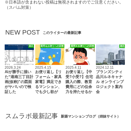
※日本語が含まれない投稿は無視されますのでご注意ください。
（スパム対策）
NEW POST
このライターの最新記事
港区
質問＆お便りへの回答
質問＆お便りへの回答
港区
2026.3.24
2025.4.15
2025.4.11
2024.12.11
AIが勝手に描い
お便り返し【リ
お便り返し【中
ブランズシティ
た“港南三丁目計
フォーム・家具
受?小受?】住宅
品川ルネキャナ
画(仮称)”の図面
家電】満足でき
購入の際、教育
ル オンラインプ
がヤバいので検
るマンション、
費用にどの位余
ロジェクト案内
証した
でも少し欲が
力を持たせるか
会
スムラボ最新記事
新築マンションブログ（姉妹サイト）