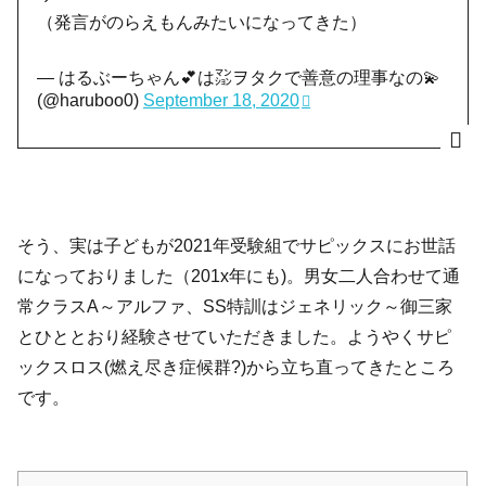
（発言がのらえもんみたいになってきた）
— はるぶーちゃん💕は㍇ヲタクで善意の理事なの💫
(@haruboo0)
September 18, 2020
そう、実は子どもが2021年受験組でサピックスにお世話
になっておりました（201x年にも)。男女二人合わせて通
常クラスA～アルファ、SS特訓はジェネリック～御三家
とひととおり経験させていただきました。ようやくサピ
ックスロス(燃え尽き症候群?)から立ち直ってきたところ
です。