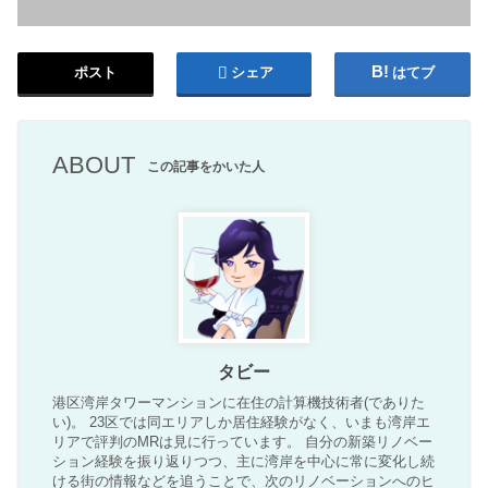
ポスト
シェア
はてブ
ABOUT
この記事をかいた人
タビー
港区湾岸タワーマンションに在住の計算機技術者(でありた
い)。 23区では同エリアしか居住経験がなく、いまも湾岸エ
リアで評判のMRは見に行っています。 自分の新築リノベー
ション経験を振り返りつつ、主に湾岸を中心に常に変化し続
ける街の情報などを追うことで、次のリノベーションへのヒ