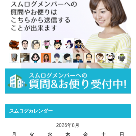
スムログカレンダー
2026年8月
月
火
水
木
金
土
日