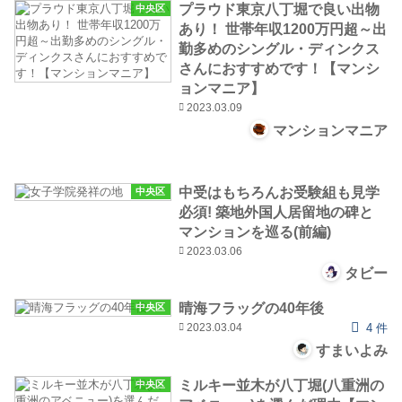
プラウド東京八丁堀で良い出物
中央区
あり！ 世帯年収1200万円超～出
勤多めのシングル・ディンクス
さんにおすすめです！【マンシ
ョンマニア】
2023.03.09
マンションマニア
中受はもちろんお受験組も見学
中央区
必須! 築地外国人居留地の碑と
マンションを巡る(前編)
2023.03.06
タビー
晴海フラッグの40年後
中央区
2023.03.04
4 件
すまいよみ
ミルキー並木が八丁堀(八重洲の
中央区