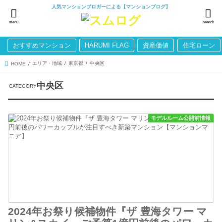
人気マンションブロガーによる【マンションブログ】
menu
search
おすすめマンション
HARUMI FLAG
資産価値
住宅ローン
エリア・地域
東京都
中央区
HOME
中央区
モデルルーム公開前情報
2024年お祭り候補物件『ザ 豊海タワー マ