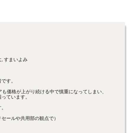
, すまいよみ
者です。
リアも価格が上がり続ける中で慎重になってしまい、
困っています。
す。
リセールや共用部の観点で）