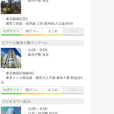
販売戸数 未定
東京都港区芝5
都営三田線・浅草線 三田 駅A8出入口徒歩5分
公式サイト
検討スレ
まとめ
ブログ
ピアース麻布十番ヴィアーレ
1LDK・2LDK
販売戸数 未定
東京都港区南麻布2
東京メトロ南北線・都営大江戸線 麻布十番 駅徒歩6
分
公式サイト
検討スレ
まとめ
ブログ
リビオタワー品川
1LDK～3LDK
21戸／総戸数 815戸