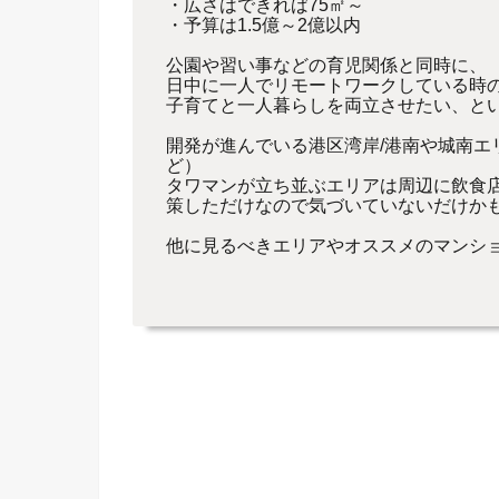
・広さはできれば75㎡～
・予算は1.5億～2億以内
公園や習い事などの育児関係と同時に、
日中に一人でリモートワークしている時
子育てと一人暮らしを両立させたい、と
開発が進んでいる港区湾岸/港南や城南エ
ど）
タワマンが立ち並ぶエリアは周辺に飲食
策しただけなので気づいていないだけか
他に見るべきエリアやオススメのマンシ