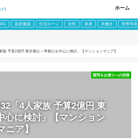
ホーム
ログ】
LAG
資産価値
住宅ローン
女性
単身
共働き
世帯年収
4人家族 予算2億円 東京都心～準都心を中心に検討」【マンションマニア】
質問＆お便りへの回答
32「4人家族 予算2億円 東
中心に検討」【マンション
マニア】