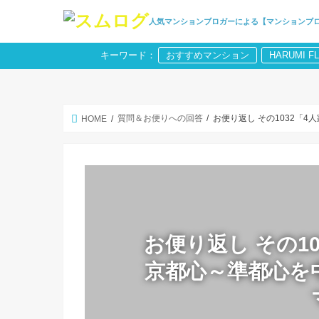
人気マンションブロガーによる【マンションブ
キーワード：
おすすめマンション
HARUMI F
質問＆お便りへの回答
お便り返し その1032「
HOME
お便り返し その10
京都心～準都心を