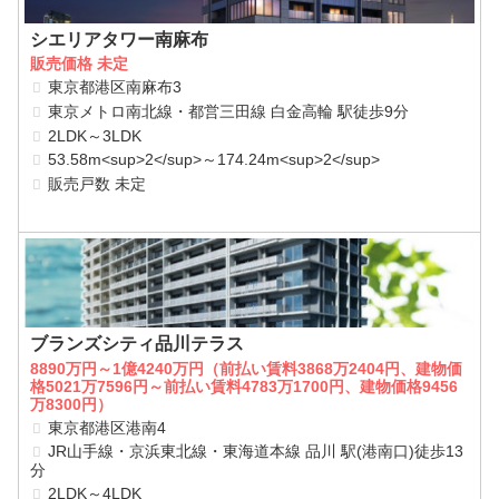
シエリアタワー南麻布
販売価格 未定
東京都港区南麻布3
東京メトロ南北線・都営三田線 白金高輪 駅徒歩9分
2LDK～3LDK
53.58m<sup>2</sup>～174.24m<sup>2</sup>
販売戸数 未定
ブランズシティ品川テラス
8890万円～1億4240万円（前払い賃料3868万2404円、建物価
格5021万7596円～前払い賃料4783万1700円、建物価格9456
万8300円）
東京都港区港南4
JR山手線・京浜東北線・東海道本線 品川 駅(港南口)徒歩13
分
2LDK～4LDK