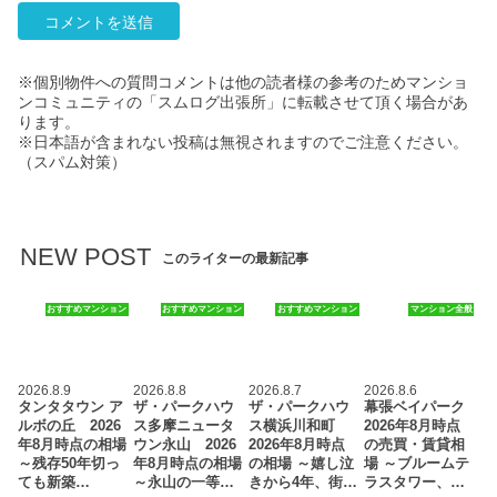
※個別物件への質問コメントは他の読者様の参考のためマンショ
ンコミュニティの「スムログ出張所」に転載させて頂く場合があ
ります。
※日本語が含まれない投稿は無視されますのでご注意ください。
（スパム対策）
NEW POST
このライターの最新記事
おすすめマンション
おすすめマンション
おすすめマンション
マンション全般
2026.8.9
2026.8.8
2026.8.7
2026.8.6
タンタタウン ア
ザ・パークハウ
ザ・パークハウ
幕張ベイパーク
ルボの丘 2026
ス多摩ニュータ
ス横浜川和町
2026年8月時点
年8月時点の相場
ウン永山 2026
2026年8月時点
の売買・賃貸相
～残存50年切っ
年8月時点の相場
の相場 ～嬉し泣
場 ～ブルームテ
ても新築…
～永山の一等…
きから4年、街…
ラスタワー、…