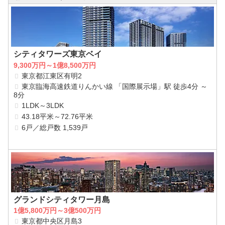
シティタワーズ東京ベイ
9,300万円～1億8,500万円
東京都江東区有明2
東京臨海高速鉄道りんかい線 「国際展示場」駅 徒歩4分 ～
8分
1LDK～3LDK
43.18平米～72.76平米
6戸／総戸数 1,539戸
グランドシティタワー月島
1億5,800万円～3億500万円
東京都中央区月島3