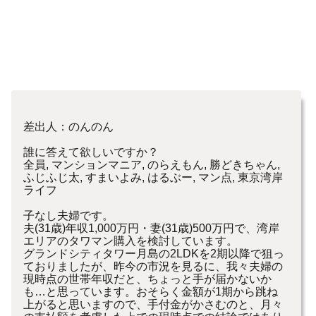
差出人：のんのん
誰に答えて欲しいですか？
全員, マンションマニア, のらえもん, 勝どきちゃん,
ふじふじ太, すまいよみ, はるぶー, マン点, 東京湾岸
ライフ
子なし夫婦です。
夫(31歳)年収1,000万円・妻(31歳)500万円で、湾岸
エリアのタワマン購入を検討しています。
グランドシティタワー月島の2LDKを2期以降で狙っ
ておりましたが、昨今の市況を見るに、我々夫婦の
現時点の世帯年収だと、ちょっと手が届かないか
も…と思っています。おそらく金額が1期から跳ね
上がると思いますので、手付金がかさむのと、月々