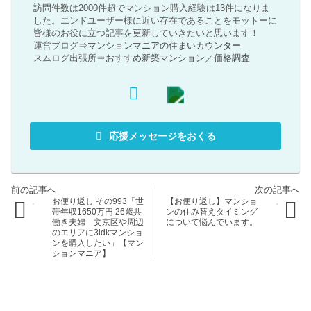
訪問件数は2000件超でマンション購入経験は13件になりま
した。エンドユーザー様に近い存在であることをモットーに
皆様のお役に立つ記事を更新していきたいと思います！
運営ブログ⇒
マンションマニアの住まいカウンター
スムログ出張所⇒
おすすめ新築マンション
／
価格調査
応援メッセージをおくる
お便り返し その993「世
【お便り返し】マンショ
帯年収1650万円 26歳共
ンの住み替えタイミング
働き夫婦 文京区や周辺
について悩んでいます。
のエリアに3ldkマンショ
ンを購入したい」【マン
ションマニア】