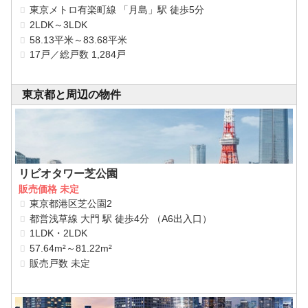
東京メトロ有楽町線 「月島」駅 徒歩5分
2LDK～3LDK
58.13平米～83.68平米
17戸／総戸数 1,284戸
東京都と周辺の物件
リビオタワー芝公園
販売価格 未定
東京都港区芝公園2
都営浅草線 大門 駅 徒歩4分 （A6出入口）
1LDK・2LDK
57.64m²～81.22m²
販売戸数 未定