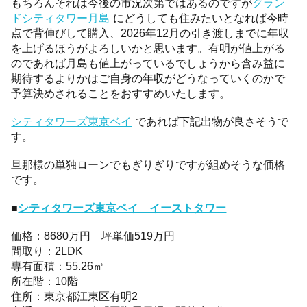
もちろんそれは今後の市況次第ではあるのですが
グラン
ドシティタワー月島
にどうしても住みたいとなれば今時
点で背伸びして購入、2026年12月の引き渡しまでに年収
を上げるほうがよろしいかと思います。有明が値上がる
のであれば月島も値上がっているでしょうから含み益に
期待するよりかはご自身の年収がどうなっていくのかで
予算決めされることをおすすめいたします。
シティタワーズ東京ベイ
であれば下記出物が良さそうで
す。
旦那様の単独ローンでもぎりぎりですが組めそうな価格
です。
■
シティタワーズ東京ベイ イーストタワー
価格：8680万円 坪単価519万円
間取り：2LDK
専有面積：55.26㎡
所在階：10階
住所：東京都江東区有明2