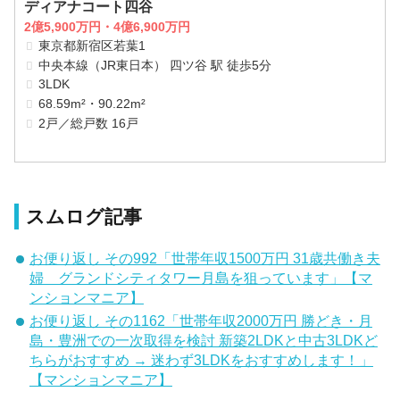
ディアナコート四谷
2億5,900万円・4億6,900万円
東京都新宿区若葉1
中央本線（JR東日本） 四ツ谷 駅 徒歩5分
3LDK
68.59m²・90.22m²
2戸／総戸数 16戸
スムログ記事
お便り返し その992「世帯年収1500万円 31歳共働き夫
婦 グランドシティタワー月島を狙っています」【マ
ンションマニア】
お便り返し その1162「世帯年収2000万円 勝どき・月
島・豊洲での一次取得を検討 新築2LDKと中古3LDKど
ちらがおすすめ → 迷わず3LDKをおすすめします！」
【マンションマニア】