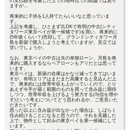
の支払額を考慮した上での現時点での結論ではあり
ますが…
将来的に子供を1人持てたらいいなと思っていま
す。
上記を考慮し、ひとまず2LDKで有明の中古(シティ
タワーズ東京ベイが第一候補です)を買い、将来的に
(5年後くらい？)売却して、グランドシティタワー月
島を新築で購入しようと考えていますが、見立ては
甘いでしょうか。
なお、東京ベイの中古は夫の単独ローン、月島を将
来的に購入するならペアローンもアリだとは思って
います。
東京ベイは、新築の在庫はかなり減ってきてはいま
すが、有明エリアはまだまだ高騰すると見込んだ上
で、将来的には世帯年収も上がっていくので、とり
あえず今手が届く範囲のものを買って含み益に期待
しつつ、世帯年収を上げるよう努力する(与信を増や
す)という考えについてどう思われるか、ご意見いた
だきたいです。
思った以上に含み益が出なかった場合は、しばらく
住み続けることになると思うので、それを見越した
上で、物件として好みの東京ベイを第一候補にして
います。