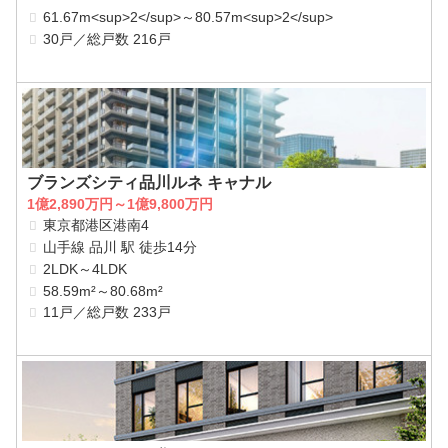
61.67m<sup>2</sup>～80.57m<sup>2</sup>
30戸／総戸数 216戸
ブランズシティ品川ルネ キャナル
1億2,890万円～1億9,800万円
東京都港区港南4
山手線 品川 駅 徒歩14分
2LDK～4LDK
58.59m²～80.68m²
11戸／総戸数 233戸