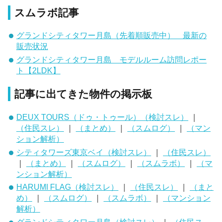
スムラボ記事
グランドシティタワー月島（先着順販売中） 最新の
販売状況
グランドシティタワー月島 モデルルーム訪問レポー
ト【2LDK】
記事に出てきた物件の掲示板
DEUX TOURS（ドゥ・トゥール）（検討スレ）
｜
（住民スレ）
｜
（まとめ）
｜
（スムログ）
｜
（マン
ション解析）
シティタワーズ東京ベイ（検討スレ）
｜
（住民スレ）
｜
（まとめ）
｜
（スムログ）
｜
（スムラボ）
｜
（マ
ンション解析）
HARUMI FLAG（検討スレ）
｜
（住民スレ）
｜
（まと
め）
｜
（スムログ）
｜
（スムラボ）
｜
（マンション
解析）