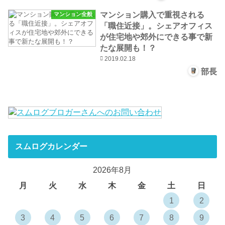
マンション購入で重視される
マンション全般
「職住近接」。シェアオフィス
が住宅地や郊外にできる事で新
たな展開も！？
2019.02.18
部長
スムログカレンダー
2026年8月
月
火
水
木
金
土
日
1
2
3
4
5
6
7
8
9