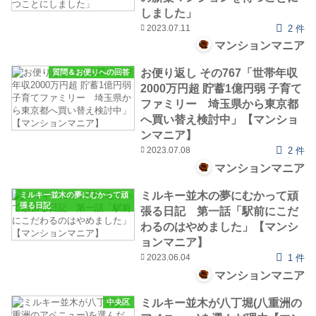
しました」
2023.07.11
2 件
マンションマニア
お便り返し その767「世帯年収
質問＆お便りへの回答
2000万円超 貯蓄1億円弱 子育て
ファミリー 埼玉県から東京都
へ買い替え検討中」【マンショ
ンマニア】
2023.07.08
2 件
マンションマニア
ミルキー並木の夢にむかって頑
ミルキー並木の夢にむかって頑
張る日記
張る日記 第一話「駅前にこだ
わるのはやめました」【マンシ
ョンマニア】
2023.06.04
1 件
マンションマニア
ミルキー並木が八丁堀(八重洲の
中央区