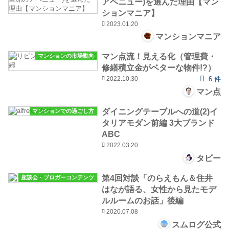
アベニュー)を選んだ理由【マン
ションマニア】
2023.01.20
マンションマニア
マン点流！見える化（管理費・
マンションの市場動向
修繕積立金がベターな物件!?）
2022.10.30
6 件
マン点
ダイニングテーブルへの道(2)イ
マンションでの過ごし方
タリアモダン前編 3大ブランド
ABC
2022.03.20
タビー
第4回対談「のらえもん＆住井
座談会・ブロガーコンテンツ
はなが語る、女性から見たモデ
ルルームのお話」後編
2020.07.08
スムログ公式