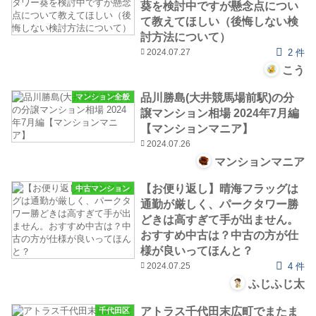
葵を検討中ですが懸念点につい
て教えてほしい（後悔しない検
討方法について）
2024.07.27
2 件
こう
品川勝島(大井競馬場前駅)の分
マンション全般
譲マンション相場 2024年7月編
【マンションマニア】
2024.07.26
マンションマニア
【お便り返し】晴海フラッグは
中古マンション
通勤が厳しく、パークタワー勝
どきは高すぎて手が出ません。
おすすめ中古は？中古の方が仕
様が良いってほんと？
2024.07.25
4 件
ふじふじ太
アトラス千代田末広町でまたま
千代田区