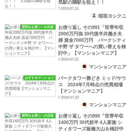
気駅の隣駅を狙え！！
2024.07.21
稲垣ヨシクニ
お便り返し その991「世帯年収
質問＆お便りへの回答
2000万円強 30代後半共働き夫
婦 資金7000万円 パークシティ
中野 ザ タワーへの買い替えを検
討中」【マンションマニア】
2024.07.21
マンションマニア
パークタワー勝どき ミッド/サウ
おすすめマンション
ス 2024年7月時点の売買相場
【マンションマニア】
2024.07.20
マンションマニア
お便り返し その990「世帯年収
質問＆お便りへの回答
1400万円 30代前半 4人家族 シ
ティタワーズ板橋大山を検討中