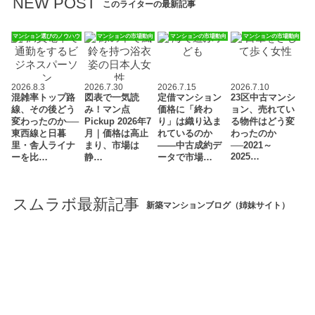
NEW POST
このライターの最新記事
マンション選びのノウハウ
マンションの市場動向
マンションの市場動向
マンションの市場動向
2026.8.3
2026.7.30
2026.7.15
2026.7.10
混雑率トップ路
図表で一気読
定借マンション
23区中古マンシ
線、その後どう
み！マン点
価格に「終わ
ョン、売れてい
変わったのか──
Pickup 2026年7
り」は織り込ま
る物件はどう変
東西線と日暮
月｜価格は高止
れているのか
わったのか
里・舎人ライナ
まり、市場は
――中古成約デ
──2021～
2025…
ーを比…
静…
ータで市場…
スムラボ最新記事
新築マンションブログ（姉妹サイト）