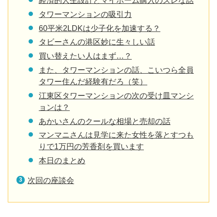
タワーマンションの吸引力
60平米2LDKは少子化を加速する？
タビーさんの港区妙に生々しい話
買い替えたい人はまず…？
また、タワーマンションの話、こいつら全員
タワー住んだ経験有だろ（笑）
江東区タワーマンションの次の受け皿マンシ
ョンは？
あかいさんのクールな相場と売却の話
マンマニさんは見学に来た女性を落とすつも
りで1万円の芳香剤を買います
本日のまとめ
次回の座談会