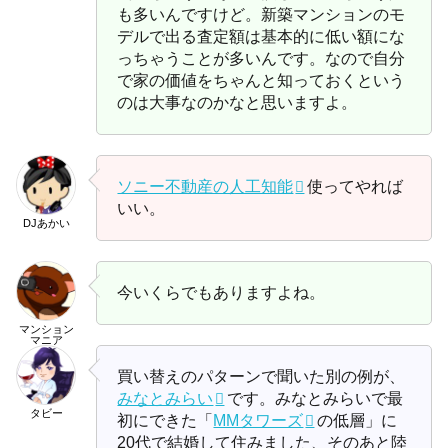
も多いんですけど。新築マンションのモ
デルで出る査定額は基本的に低い額にな
っちゃうことが多いんです。なので自分
で家の価値をちゃんと知っておくという
のは大事なのかなと思いますよ。
ソニー不動産の人工知能
使ってやれば
いい。
DJあかい
今いくらでもありますよね。
マンション
マニア
買い替えのパターンで聞いた別の例が、
みなとみらい
です。みなとみらいで最
タビー
初にできた「
MMタワーズ
の低層」に
20代で結婚して住みました、そのあと陸