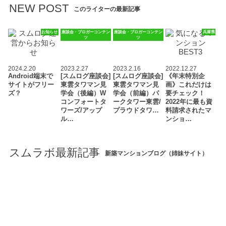
NEW POST
このライターの最新記事
お知らせ
座談会・ブロガーコンテン
座談会・ブロガーコンテン
兵庫県
ツ
ツ
2024.2.20
2023.2.27
2023.2.16
2022.12.27
Android端末で
[スムログ座談会]
[スムログ座談会]
《年末特別企
サイトがフリー
東雲タワマン見
東雲タワマン見
画》これだけは
ズ？
学会（後編）W
学会（前編）パ
要チェック！
コンフォートタ
ークタワー東雲/
2022年に最も資
ワーズ/アップ
プラウドタワ…
料請求されたマ
ル…
ンショ…
スムラボ最新記事
新築マンションブログ（姉妹サイト）