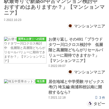
駅最寄りで新築or中古マンション検討中
おすすめはありますか？」【マンションマ
ニア】
2022.10.23
マンションマニア
お便り返し その491「プラウド
質問＆お便りへの回答
タワー川口クロス検討中 低層
階と高層階どちらがリセールバ
リューに期待できますか？」
【マンションマニア】
2022.09.07
マンションマニア
居住地域と中学受験:サピックス
埼玉県
考(7) 埼玉編:南浦和校以南に開
校するなら?
2021.12.18
3 件
タビー