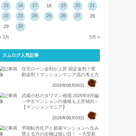
15
16
17
19
20
21
18
22
23
24
25
26
27
28
30
29
« 3月
5月 »
スムログ人気記事
住宅ローン金利が上昇 固定金利？変
動金利？マンションマニア流の考え方
2026年08月05日
武蔵小杉のタワマン相場 2026年8月編
～中古マンションの価格も上昇傾向～
【マンションマニア】
2026年08月03日
早期転売住戸と新築マンションへ住み
替える方の出物は狙い目！ ～大型新