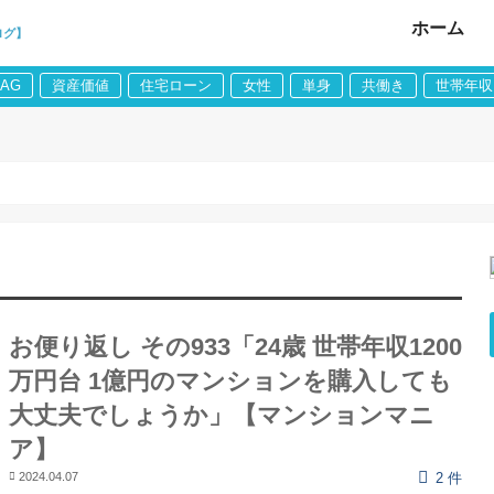
ホーム
ログ】
LAG
資産価値
住宅ローン
女性
単身
共働き
世帯年収
お便り返し その933「24歳 世帯年収1200
万円台 1億円のマンションを購入しても
大丈夫でしょうか」【マンションマニ
ア】
2024.04.07
2 件