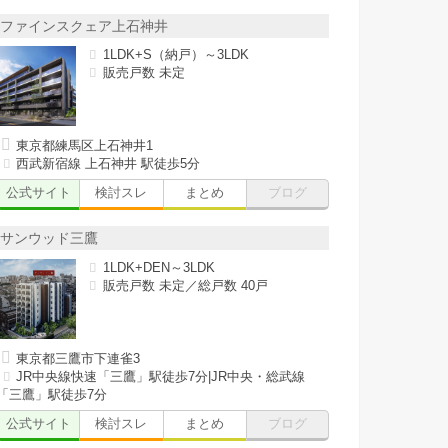
ファインスクェア上石神井
1LDK+S（納戸）～3LDK
販売戸数 未定
東京都練馬区上石神井1
西武新宿線 上石神井 駅徒歩5分
公式サイト
検討スレ
まとめ
ブログ
サンウッド三鷹
1LDK+DEN～3LDK
販売戸数 未定／総戸数 40戸
東京都三鷹市下連雀3
JR中央線快速「三鷹」駅徒歩7分|JR中央・総武線
「三鷹」駅徒歩7分
公式サイト
検討スレ
まとめ
ブログ