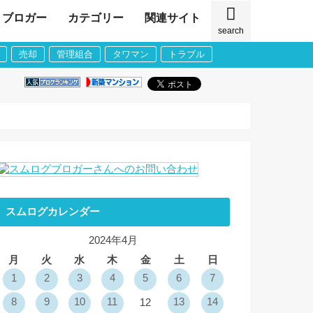
ブロガー
カテゴリー
関連サイト
search
売却
管理組合
タワマン
トラブル
スムログカレンダー
2024年4月
月
火
水
木
金
土
日
1
2
3
4
5
6
7
8
9
10
11
13
14
12