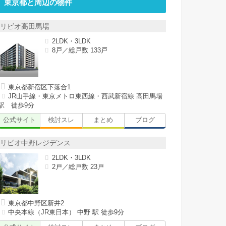
東京都と周辺の物件
リビオ高田馬場
2LDK・3LDK
8戸／総戸数 133戸
東京都新宿区下落合1
JR山手線・東京メトロ東西線・西武新宿線 高田馬場
駅 徒歩9分
公式サイト
検討スレ
まとめ
ブログ
リビオ中野レジデンス
2LDK・3LDK
2戸／総戸数 23戸
東京都中野区新井2
中央本線（JR東日本） 中野 駅 徒歩9分