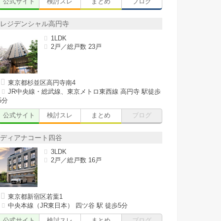
公式サイト
検討スレ
まとめ
ブログ
レジデンシャル高円寺
1LDK
2戸／総戸数 23戸
東京都杉並区高円寺南4
JR中央線・総武線、東京メトロ東西線 高円寺 駅徒歩
5分
公式サイト
検討スレ
まとめ
ブログ
ディアナコート四谷
3LDK
2戸／総戸数 16戸
東京都新宿区若葉1
中央本線（JR東日本） 四ツ谷 駅 徒歩5分
公式サイト
検討スレ
まとめ
ブログ