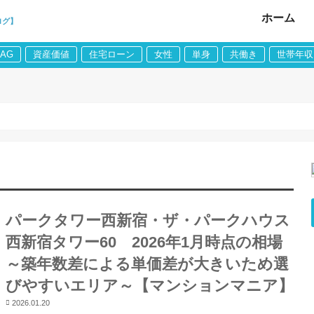
ホーム
ログ】
LAG
資産価値
住宅ローン
女性
単身
共働き
世帯年収
パークタワー西新宿・ザ・パークハウス
西新宿タワー60 2026年1月時点の相場
～築年数差による単価差が大きいため選
びやすいエリア～【マンションマニア】
2026.01.20