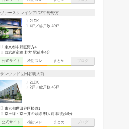
ヴァースクレイシアIDZ中野野方
2LDK
4戸／総戸数 49戸
東京都中野区野方4
西武新宿線 野方 駅徒歩4分
公式サイト
検討スレ
まとめ
ブログ
サンウッド世田谷明大前
2LDK
2戸／総戸数 45戸
東京都世田谷区松原1
京王線・京王井の頭線 明大前 駅徒歩8分
公式サイト
検討スレ
まとめ
ブログ