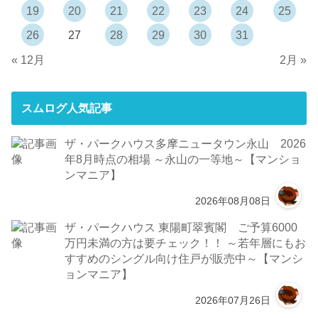
19
20
21
22
23
24
25
26
27
28
29
30
31
« 12月
2月 »
スムログ人気記事
ザ・パークハウス多摩ニュータウン永山 2026
年8月時点の相場 ～永山の一等地～【マンショ
ンマニア】
2026年08月08日
ザ・パークハウス 東陽町翠賓閣 ご予算6000
万円未満の方は要チェック！！ ～若年層にもお
すすめのシングル向け住戸が販売中～【マンシ
ョンマニア】
2026年07月26日