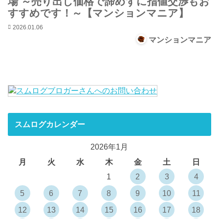
場 ～売り出し価格で諦めずに指値交渉もお
すすめです！～【マンションマニア】
2026.01.06
マンションマニア
スムログカレンダー
2026年1月
月
火
水
木
金
土
日
1
2
3
4
5
6
7
8
9
10
11
12
13
14
15
16
17
18